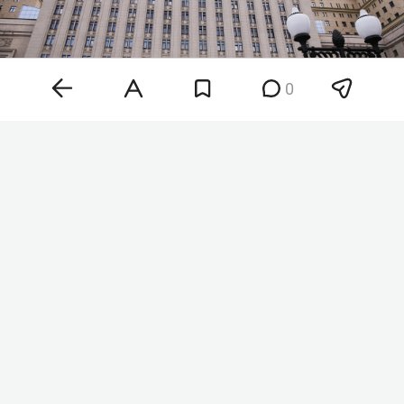
0
Фото: «БИЗНЕС Online»
«В течение дня высокоточным оружием
воздушного базирования и ударными
беспилотными летательными аппаратами
поражены: в порту Одесса — военные склады с
аппаратурой связи и средствами
радиоэлектронной борьбы», — говорится в
сообщении министерства. В ведомстве заявили,
что Российская армия продолжает наносить