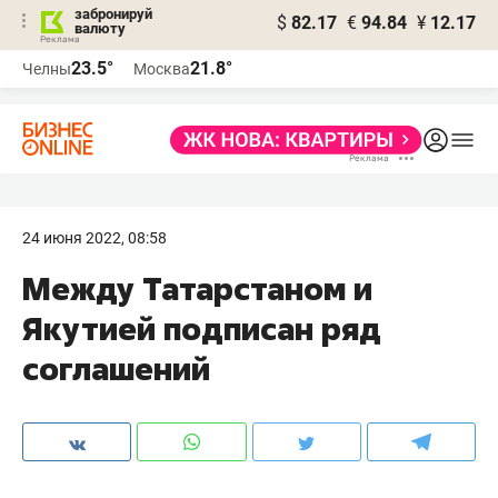
забронируй
$
82.17
€
94.84
¥
12.17
валюту
23.5°
21.8°
Челны
Москва
24 июня 2022, 08:58
Между Татарстаном и
Якутией подписан ряд
соглашений