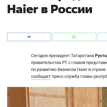
Haier в России
рынки, почему надо знать аксакалов и
о 
чем интересен Оман?
кл
Сегодня президент Татарстана
Руст
правительства РТ с главой представи
по развитию бизнесов Haier в стране
сообщает
пресс-служба главы респуб
Рекомендуем
Рекомендуем
Падел, фитнес, танцы и даже
Психотера
ниндзя-зал: как ТРЦ «Франт»
«Директор
стал Меккой для любителей
когда чело