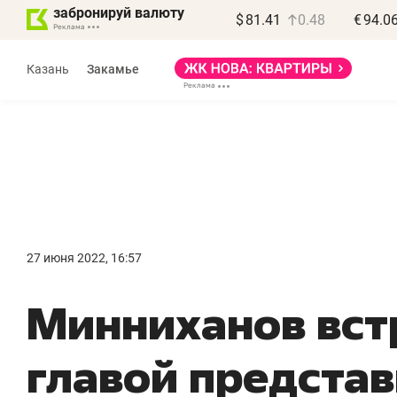
забронируй валюту
$
81.41
0.48
€
94.0
Казань
Закамье
Василь Мазитов
МАРТ
27 июня 2022, 16:57
«Не зная местных
«
Минниханов вст
правил, бизнес может
н
потерять минимум
ч
главой предста
полгода»
р
Как бизнесу выйти на зарубежные
Вл