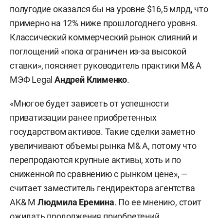
новые рынки или оптимизации расходов. На
полугодие оказался бы на уровне $16,5 млрд, что
российском рынке такие сделки проходят
примерно на 12% ниже прошлогоднего уровня.
между крупными и средними игроками при
Классический коммерческий рынок слияний и
участии консультантов, аудиторов и
поглощений «пока ограничен из-за высокой
государственных регуляторов.
ставки», поясняет руководитель практики M& A
МЭФ Legal
Андрей Клименко
.
«Многое будет зависеть от успешности
приватизации ранее приобретенных
государством активов. Такие сделки заметно
увеличивают объемы рынка M& A, потому что
перепродаются крупные активы, хоть и по
сниженной по сравнению с рынком цене», —
считает заместитель гендиректора агентства
AK& M
Людмила Еремина
. По ее мнению, стоит
ожидать продолжения приобретений