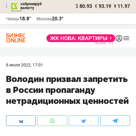
забронируй
$
80.93
€
93.19
¥
11.97
валюту
18.8°
20.3°
Челны
Москва
8 июля 2022, 17:01
Володин призвал запретить
в России пропаганду
нетрадиционных ценностей