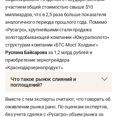
участием общей стоимостью свыше $10
миллиардов, что в 2,5 раза больше показателя
аналогичного периода прошлого года. Помимо
«Русагро», крупнейшими стали продажа
золотодобывающей компании «Южуралзолото»
структурам компании «БТС-Мост Холдинг»
Руслана Байсарова
за 1,2 млрд рублей и
приобретение зернотрейдера
«Краснодарзернопродукт».
Что такое рынок слияний и
поглощений?
M& A (от англ. mergers and acquisitions — слияния
Вместе с тем эксперты считают, что говорить об
и поглощения) — процесс объединения
оживлении рынка рано. По оценкам экспертов,
компаний для расширения бизнеса, выхода на
без учета сделки с «Русагро» объем рынка за