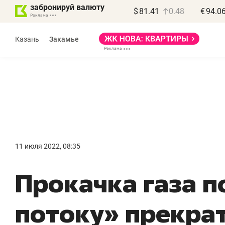
забронируй валюту
$
81.41
0.48
€
94.0
Казань
Закамье
Василь Мазитов
МАРТ
11 июля 2022, 08:35
«Не зная местных
«
Прокачка газа п
правил, бизнес может
н
потерять минимум
ч
потоку» прекра
полгода»
р
Как бизнесу выйти на зарубежные
Вл