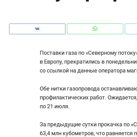
рынки, почему надо знать аксакалов и
о 
чем интересен Оман?
кл
Поставки газа по «Северному потоку
в Европу, прекратились в понедельни
со ссылкой на данные оператора маг
Обе нитки газопровода останавлива
профилактических работ. Ожидается,
по 21 июля.
Рекомендуем
Рекомендуем
Падел, фитнес, танцы и даже
Психотера
За предыдущие сутки прокачка по «С
ниндзя-зал: как ТРЦ «Франт»
«Директор
63,4 млн кубометров, что равняется
стал Меккой для любителей
когда чело