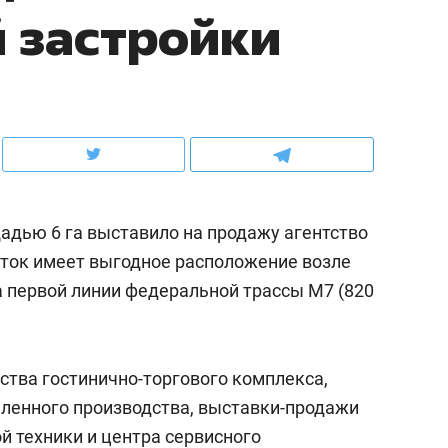
 застройки
ов и
о трехкратном росте цен, дотошных
школьной формы о конт
клиентах и чудных запросах мастеров
налогах и развитии без 
дью 6 га выставило на продажу агентство
ток имеет выгодное расположение возле
а первой линии федеральной трассы М7 (820
ндуем
Рекомендуем
ства гостинично-торгового комплекса,
терапевт «Фороса»:
Дизайнер-прораб Ната
ленного производства, выставки-продажи
кторский невроз» –
Наседкина: «Ремонт вм
й техники и центра сервисного
человек не считает
с мебелью за 2 миллион