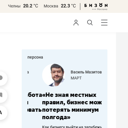
20.2
°С
22.3
°С
Челны
Москва
персона
еменова
Василь Мазитов
»
МАРТ
а: работа
«Не зная местных
«Мне лу
ечься
правил, бизнес может
не зара
вствовать
потерять минимум
чем пот
полгода»
репутац
пошиву
Как бизнесу выйти на зарубежные
Владелец от