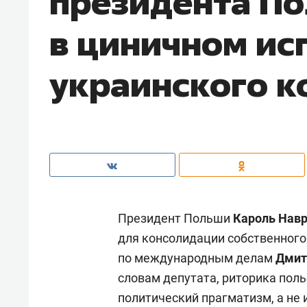
президента П
в циничном ис
украинского 
Президент Польши
Кароль Нав
для консолидации собственного
по международным делам
Дмит
словам депутата, риторика пол
политический прагматизм, а не