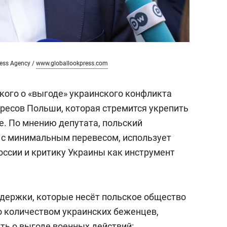
ess Agency /
www.globallookpress.com
кого о «выгоде» украинского конфликта
ресов Польши, которая стремится укрепить
е. По мнению депутата, польский
 с минимальным перевесом, использует
оссии и критику Украины как инструмент
держки, которые несёт польское общество
во количеством украинских беженцев,
ть о выгоде военных действий: