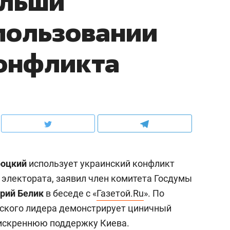
ольши
пользовании
конфликта
роцкий
использует украинский конфликт
 электората, заявил член комитета Госдумы
рий Белик
в беседе с «
Газетой.Ru
». По
ьского лидера демонстрирует циничный
 искреннюю поддержку Киева.