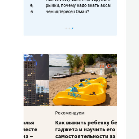
рафакте,
рынки, почему надо знать аксакалов и
о трехкратно
кредитов
чем интересен Оман?
клиентах и ч
Рекомендуем
Рекоме
лья
Как выжить ребенку без
Салих
есте
гаджета и научить его
«Если
а –
самостоятельности за 18
с мин