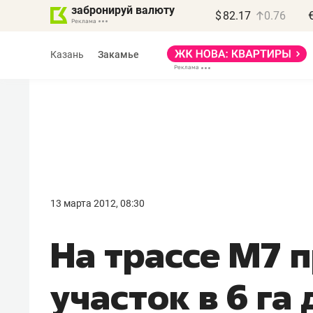
забронируй валюту
$
82.17
0.76
Казань
Закамье
Василь Мазитов
МАРТ
13 марта 2012, 08:30
«Не зная местных
На трассе М7 
правил, бизнес может
потерять минимум
участок в 6 га
полгода»
Как бизнесу выйти на зарубежные