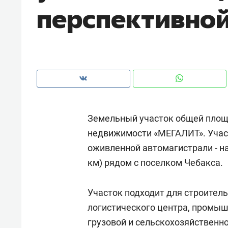
перспективной
рынки, почему надо знать аксакал
чем интересен Оман?
Земельный участок общей площа
недвижимости «МЕГАЛИТ». Учас
оживленной автомагистрали - н
км) рядом с поселком Чебакса.
Рекомендуем
Рекоме
Участок подходит для строитель
Оставить шум за волной: как
Психо
логистического центра, промыш
строят тишину в казанском
«Дире
грузовой и сельскохозяйственно
ЖК «Заря»
когда 