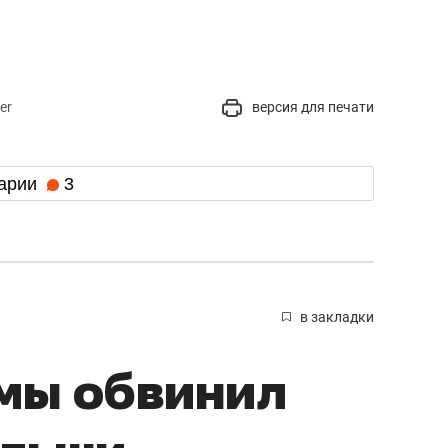
er
версия для печати
арии
3
в закладки
мы обвинил