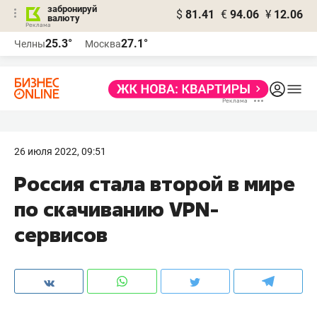
забронируй
$
81.41
€
94.06
¥
12.06
валюту
25.3°
27.1°
Челны
Москва
26 июля 2022, 09:51
Россия стала второй в мире
по скачиванию VPN-
сервисов