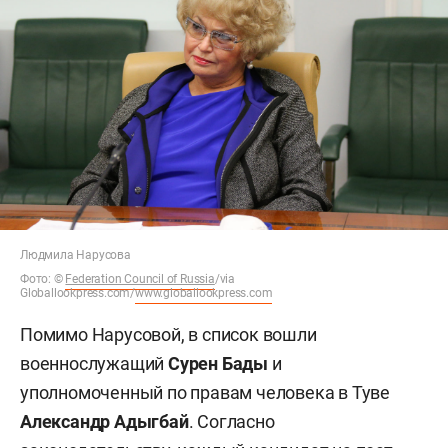
Людмила Нарусова
Фото:
©
Federation Council of Russia
/via
Globallookpress.com/
www.globallookpress.com
Помимо Нарусовой, в список вошли
военнослужащий
Сурен Бады
и
уполномоченный по правам человека в Туве
Александр Адыгбай
. Согласно