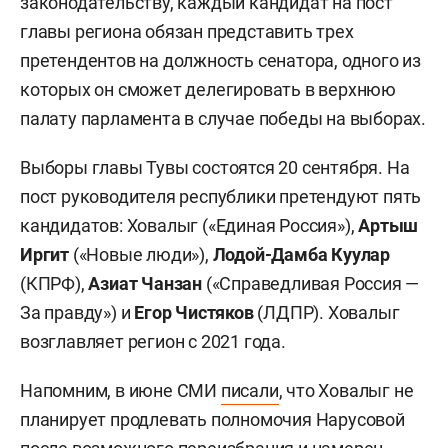
законодательству, каждый кандидат на пост
главы региона обязан представить трех
претендентов на должность сенатора, одного из
которых он сможет делегировать в верхнюю
палату парламента в случае победы на выборах.
Выборы главы Тувы состоятся 20 сентября. На
пост руководителя республики претендуют пять
кандидатов: Ховалыг («Единая Россия»),
Артыш
Иргит
(«Новые люди»),
Лодой-Дамба Куулар
(КПРФ),
Азиат Чанзан
(«Справедливая Россия —
За правду») и
Егор Чистяков
(ЛДПР). Ховалыг
возглавляет регион с 2021 года.
Напомним, в июне СМИ
писали
, что Ховалыг не
планирует продлевать полномочия Нарусовой