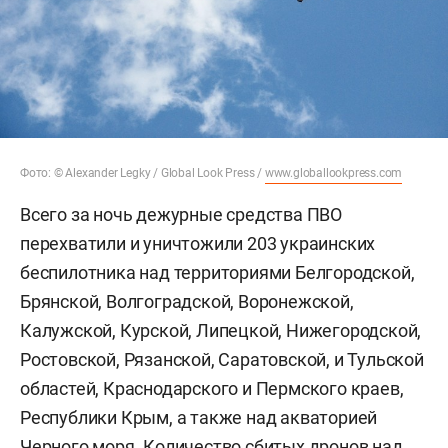
Фото: © Alexander Legky / Global Look Press /
www.globallookpress.com
Всего за ночь дежурные средства ПВО
перехватили и уничтожили 203 украинских
беспилотника над территориями Белгородской,
Брянской, Волгоградской, Воронежской,
Калужской, Курской, Липецкой, Нижегородской,
Ростовской, Рязанской, Саратовской, и Тульской
областей, Краснодарского и Пермского краев,
Республики Крым, а также над акваторией
Черного моря. Количество сбитых дронов над