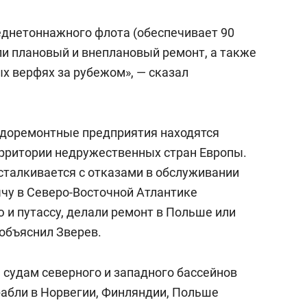
сверхнагрузку
для меня это челлендж
сом»
реднетоннажного флота (обеспечивает 90
и плановый и внеплановый ремонт, а также
 верфях за рубежом», — сказал
удоремонтные предприятия находятся
ерритории недружественных стран Европы.
сталкивается с отказами в обслуживании
бычу в Северо-Восточной Атлантике
 и путассу, делали ремонт в Польше или
 объяснил Зверев.
 судам северного и западного бассейнов
абли в Норвегии, Финляндии, Польше