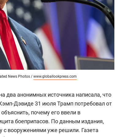
dated News Photos /
www.globallookpress.com
 на два анонимных источника написала, что
 Кэмп-Дэвиде 31 июля Трамп потребовал от
объяснить, почему его ввели в
цита боеприпасов. По данным издания,
у с вооружениями уже решили. Газета