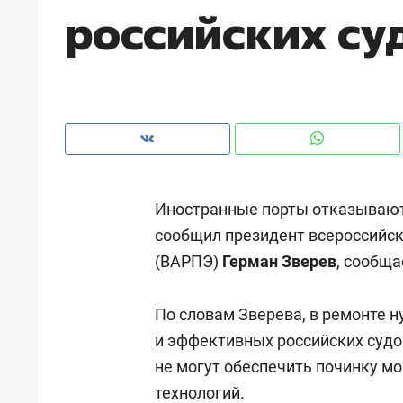
российских су
рынки, почему надо знать аксакал
чем интересен Оман?
Иностранные порты отказываютс
сообщил президент всероссийс
(ВАРПЭ)
Герман Зверев
, сообщ
По словам Зверева, в ремонте 
Рекомендуем
Рекоме
и эффективных российских судо
Падел, фитнес, танцы и даже
Психо
не могут обеспечить починку мо
ниндзя-зал: как ТРЦ «Франт»
«Дире
технологий.
стал Меккой для любителей
когда 