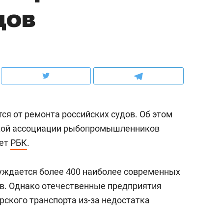
дов
ов и
о трехкратном росте цен, дотошных
школьной формы о конт
клиентах и чудных запросах мастеров
налогах и развитии без 
я от ремонта российских судов. Об этом
кой ассоциации рыбопромышленников
ает
РБК
.
нуждается более 400 наиболее современных
ндуем
Рекомендуем
в. Однако отечественные предприятия
терапевт «Фороса»:
Дизайнер-прораб Ната
рского транспорта из-за недостатка
кторский невроз» –
Наседкина: «Ремонт вм
человек не считает
с мебелью за 2 миллион