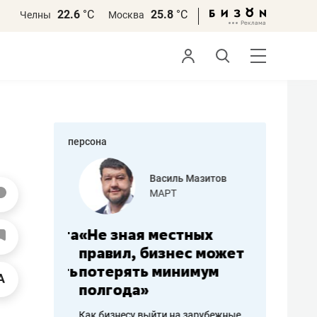
22.6
°С
25.8
°С
Челны
Москва
персона
еменова
Василь Мазитов
»
МАРТ
а: работа
«Не зная местных
«Мне лу
ечься
правил, бизнес может
не зара
вствовать
потерять минимум
чем пот
полгода»
репутац
пошиву
Как бизнесу выйти на зарубежные
Владелец от