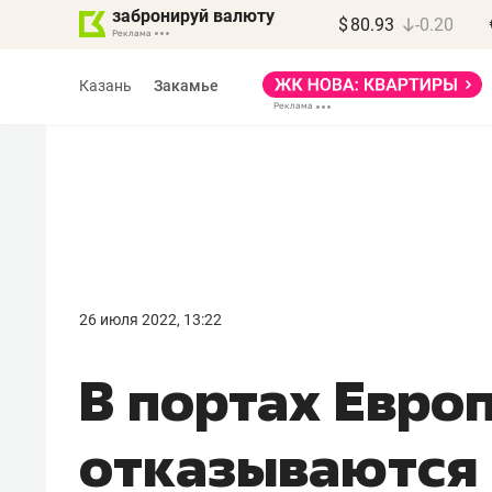
забронируй валюту
$
80.93
-0.20
Казань
Закамье
Василь Мазитов
МАРТ
26 июля 2022, 13:22
«Не зная местных
В портах Евро
правил, бизнес может
потерять минимум
отказываются 
полгода»
Как бизнесу выйти на зарубежные