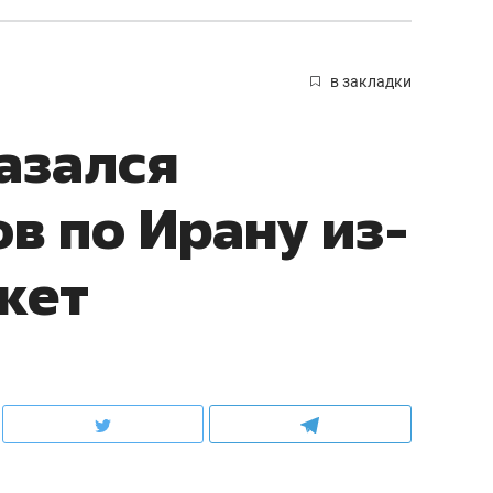
в закладки
азался
в по Ирану из-
акет