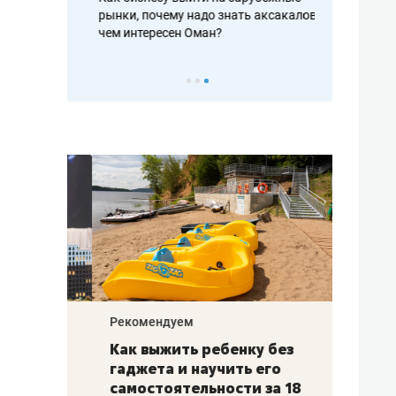
рафакте,
рынки, почему надо знать аксакалов и
о трехкратно
кредитов
чем интересен Оман?
клиентах и ч
Рекомендуем
Рекоме
лья
Как выжить ребенку без
Салих
есте
гаджета и научить его
«Если
а –
самостоятельности за 18
с мин