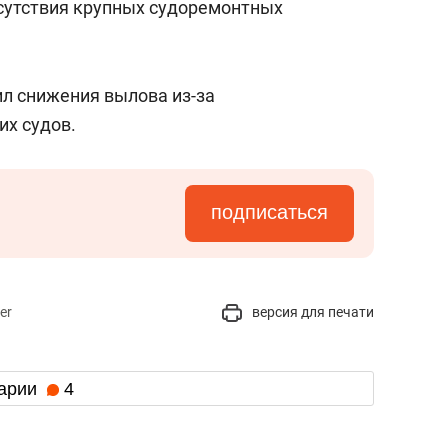
тсутствия крупных судоремонтных
 снижения вылова из-за
х судов.
подписаться
er
версия для печати
арии
4