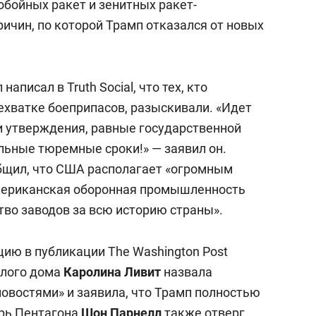
обойных ракет и зенитных ракет-
ричин, по которой Трамп отказался от новых
аписал в Truth Social, что тех, кто
ехватке боеприпасов, разыскивали. «Идет
ти утверждения, равные государственной
льные тюремные сроки!» — заявил он.
бщил, что США располагает «огромным
американская оборонная промышленность
тво заводов за всю историю страны».
ию в публикации The Washington Post
елого дома
Каролина Ливит
назвала
овостями» и заявила, что Трамп полностью
арь Пентагона
Шон Парнелл
также отверг