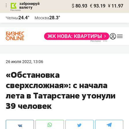
забронируй
$
80.93
€
93.19
¥
11.97
валюту
24.4°
28.3°
Челны
Москва
26 июля 2022, 13:06
«Обстановка
сверхсложная»: с начала
лета в Татарстане утонули
39 человек