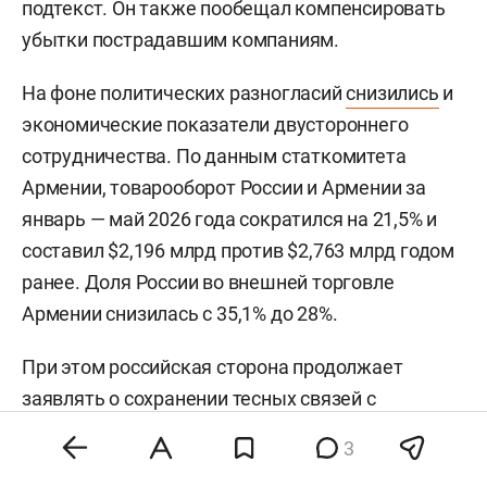
подтекст. Он также пообещал компенсировать
убытки пострадавшим компаниям.
На фоне политических разногласий
снизились
и
экономические показатели двустороннего
сотрудничества. По данным статкомитета
Армении, товарооборот России и Армении за
январь — май 2026 года сократился на 21,5% и
составил $2,196 млрд против $2,763 млрд годом
ранее. Доля России во внешней торговле
Армении снизилась с 35,1% до 28%.
При этом российская сторона продолжает
заявлять о сохранении тесных связей с
Арменией. Вице-премьер РФ
Алексей Оверчук
3
ранее
отмечал
, что Москва «с пониманием