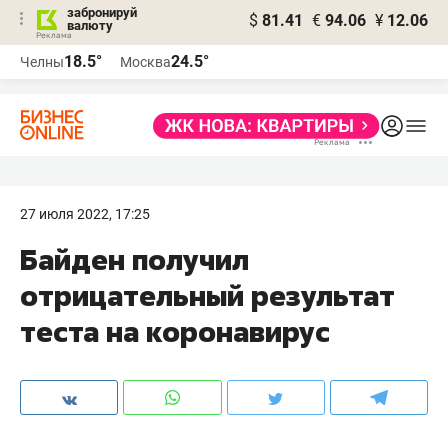
забронируй
$
81.41
€
94.06
¥
12.06
валюту
18.5°
24.5°
Челны
Москва
27 июля 2022, 17:25
Байден получил
отрицательный результат
теста на коронавирус