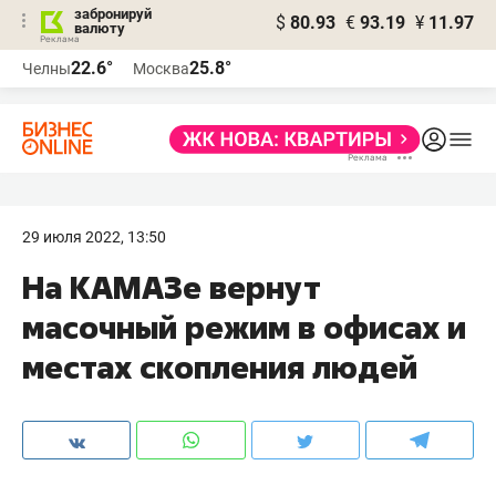
забронируй
$
80.93
€
93.19
¥
11.97
валюту
22.6°
25.8°
Челны
Москва
29 июля 2022, 13:50
На КАМАЗе вернут
масочный режим в офисах и
местах скопления людей