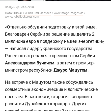
Владимир Зеленский
Фото: ©
IMAGO/Chris Emil Janssen
/
www.imago-images.de
/
www.globallookpress.com
«Отдельно обсудили подготовку к этой зиме.
Благодарен Сербии за решение выделить 2
миллиона евро в поддержку нашей энергетики»,
— написал лидер украинского государства.
Ранее он встречался с президентом Сербии
Александаром Вучичем
, а затем с премьер-
министром республики
Джуро Мацутом
.
На встрече с Мацутом также обсуждались
совместные экономические и логистические
проекты. В частности, стороны говорили о
развитии Дунайского коридора. Других
подробностей о выделении 2 млн евро на