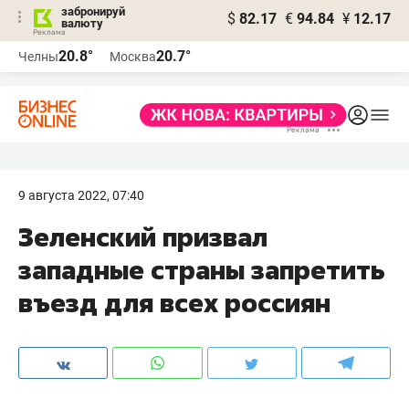
забронируй
$
82.17
€
94.84
¥
12.17
валюту
20.8°
20.7°
Челны
Москва
9 августа 2022, 07:40
Зеленский призвал
западные страны запретить
въезд для всех россиян