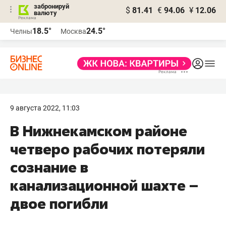
забронируй
$
81.41
€
94.06
¥
12.06
валюту
18.5°
24.5°
Челны
Москва
9 августа 2022, 11:03
В Нижнекамском районе
четверо рабочих потеряли
сознание в
канализационной шахте –
двое погибли