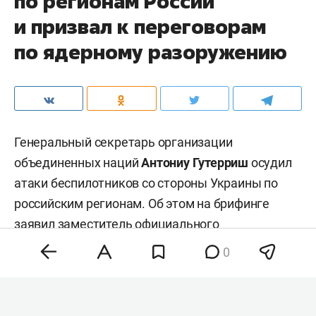
по регионам России
и призвал к переговорам
по ядерному разоружению
Генеральный секретарь организации
объединенных наций
Антониу Гутерриш
осудил
атаки беспилотников со стороны Украины по
российским регионам. Об этом на брифинге
заявил заместитель официального
представителя главы всемирной организации
0
Фархан Хак
, передает
ТАСС
.