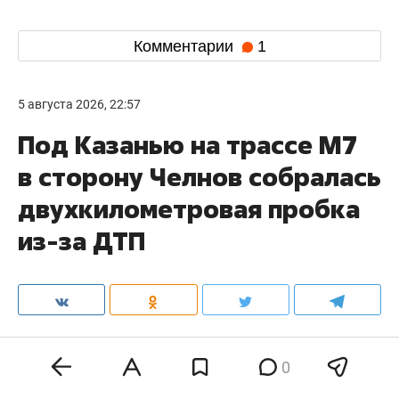
Комментарии
1
5 августа 2026, 22:57
Под Казанью на трассе М7
в сторону Челнов собралась
двухкилометровая пробка
из-за ДТП
На трассе М7 в сторону Набережных Челнов
0
около похоронного комплекса «Курган»