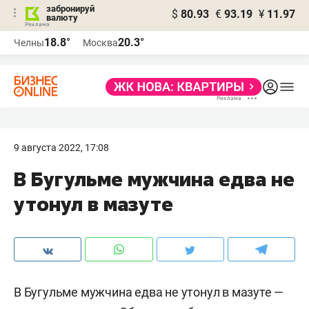
забронируй
$
80.93
€
93.19
¥
11.97
валюту
18.8°
20.3°
Челны
Москва
9 августа 2022, 17:08
В Бугульме мужчина едва не
утонул в мазуте
В Бугульме мужчина едва не утонул в мазуте —