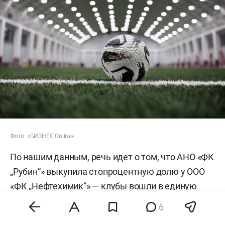
Фото: «БИЗНЕС Online»
По нашим данным, речь идет о том, что АНО «ФК
„Рубин“» выкупила стопроцентную долю у ООО
«ФК „Нефтехимик“» — клубы вошли в единую
юридическую плоскость. Де-факто «Рубин»
6
начал контролировать «Нефтехимик» уже летом.