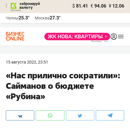
забронируй
$
81.41
€
94.06
¥
12.06
валюту
25.3°
27.3°
Челны
Москва
15 августа 2022, 23:51
«Нас прилично сократили»:
Сайманов о бюджете
«Рубина»