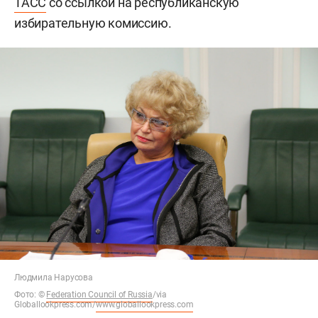
ТАСС
со ссылкой на республиканскую
избирательную комиссию.
Людмила Нарусова
Фото:
©
Federation Council of Russia
/via
Globallookpress.com/
www.globallookpress.com