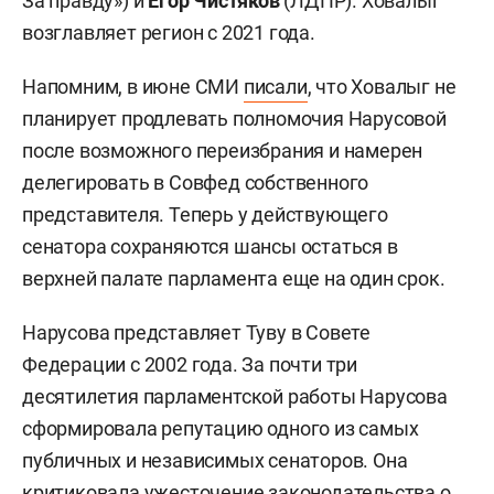
За правду») и
Егор Чистяков
(ЛДПР). Ховалыг
возглавляет регион с 2021 года.
Напомним, в июне СМИ
писали
, что Ховалыг не
планирует продлевать полномочия Нарусовой
после возможного переизбрания и намерен
делегировать в Совфед собственного
представителя. Теперь у действующего
сенатора сохраняются шансы остаться в
верхней палате парламента еще на один срок.
Нарусова представляет Туву в Совете
Федерации с 2002 года. За почти три
десятилетия парламентской работы Нарусова
сформировала репутацию одного из самых
публичных и независимых сенаторов. Она
критиковала ужесточение законодательства о