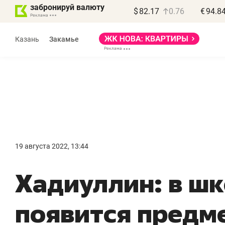
забронируй валюту
$
82.17
0.76
€
94.8
Казань
Закамье
Василь Мазитов
МАРТ
19 августа 2022, 13:44
«Не зная местных
«
Хадиуллин: в ш
правил, бизнес может
н
потерять минимум
ч
появится предм
полгода»
р
Как бизнесу выйти на зарубежные
Вл