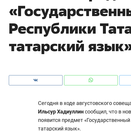
«Государственн
рынки, почему надо знать аксакалов и
о 
чем интересен Оман?
кл
Республики Тата
татарский язык
Сегодня в ходе августовского совещ
Рекомендуем
Рекомендуем
Ильсур Хадиуллин
сообщил, что в но
Оставить шум за волной: как
Психотера
появится предмет «Государственный
строят тишину в казанском
«Директор
ЖК «Заря»
когда чело
татарский язык».