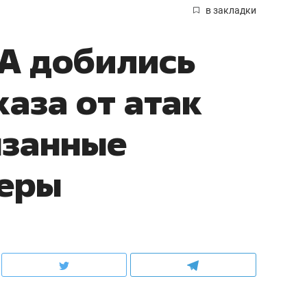
в закладки
А добились
аза от атак
язанные
керы