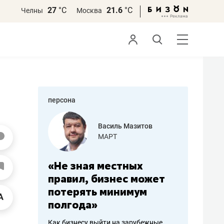
27
°С
21.6
°С
Челны
Москва
персона
еменова
Василь Мазитов
»
МАРТ
а: работа
«Не зная местных
«Мне лу
ечься
правил, бизнес может
не зара
вствовать
потерять минимум
чем пот
полгода»
репутац
пошиву
Как бизнесу выйти на зарубежные
Владелец от