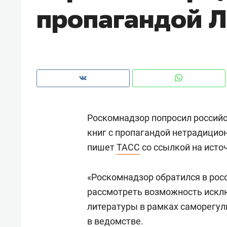
пропагандой 
рынки, почему надо знать аксакал
чем интересен Оман?
Роскомнадзор попросил россий
книг с пропагандой нетрадицио
пишет
ТАСС
со ссылкой на исто
«Роскомнадзор обратился в рос
Рекомендуем
Рекоме
рассмотреть возможность искл
Оставить шум за волной: как
Психо
литературы в рамках саморегул
строят тишину в казанском
«Дире
в ведомстве.
ЖК «Заря»
когда 