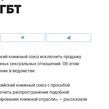
ЛГБТ
ов и
о трехкратном росте цен, дотошных
школьной формы о конт
клиентах и чудных запросах мастеров
налогах и развитии без 
ский книжный союз исключить продажу
нных сексуальных отношений. Об этом
чник в ведомстве.
сийский книжный союз с просьбой
ндуем
Рекомендуем
ючить распространение подобной
терапевт «Фороса»:
Дизайнер-прораб Ната
ирования книжной отрасли», — рассказали
кторский невроз» –
Наседкина: «Ремонт вм
человек не считает
с мебелью за 2 миллион