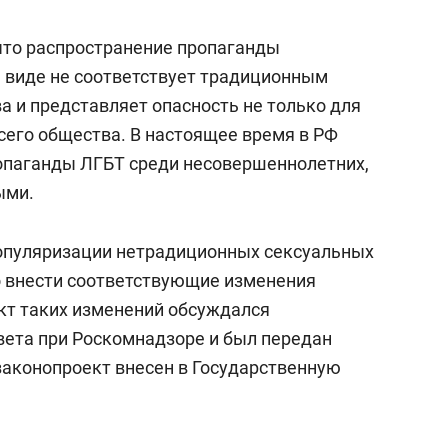
сверхнагрузку
для меня это челлендж
сом»
что распространение пропаганды
 виде не соответствует традиционным
а и представляет опасность не только для
сего общества. В настоящее время в РФ
опаганды ЛГБТ среди несовершеннолетних,
ыми.
опуляризации нетрадиционных сексуальных
о внести соответствующие изменения
ект таких изменений обсуждался
вета при Роскомнадзоре и был передан
законопроект внесен в Государственную