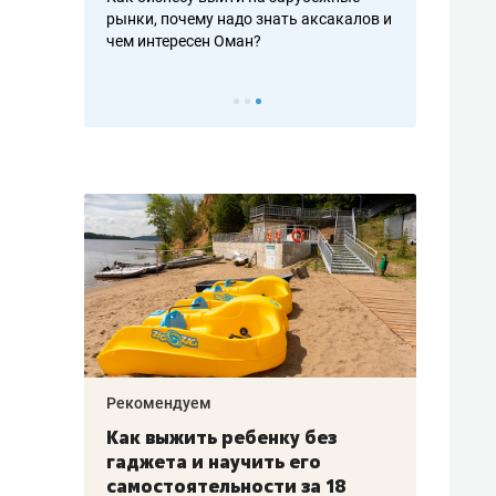
рафакте,
рынки, почему надо знать аксакалов и
о трехкратно
кредитов
чем интересен Оман?
клиентах и ч
Рекомендуем
Рекоме
лья
Как выжить ребенку без
Салих
есте
гаджета и научить его
«Если
а –
самостоятельности за 18
с мин