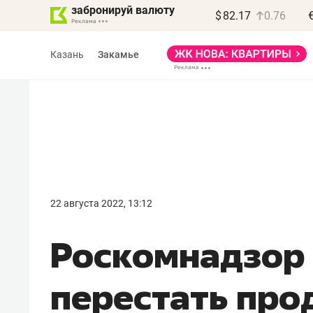
забронируй валюту
$
82.17
0.76
Казань
Закамье
Василь Мазитов
МАРТ
22 августа 2022, 13:12
«Не зная местных
Роскомнадзор
правил, бизнес может
потерять минимум
перестать про
полгода»
Как бизнесу выйти на зарубежные