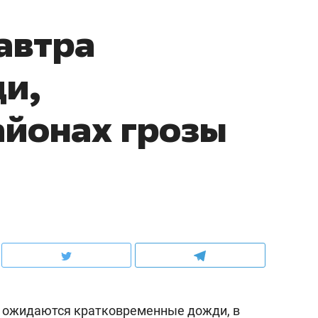
автра
и,
айонах грозы
а, ожидаются кратковременные дожди, в