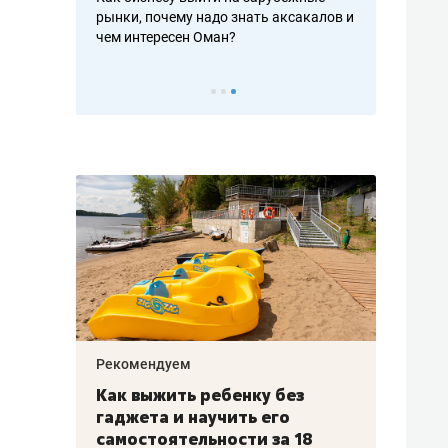
рафакте,
рынки, почему надо знать аксакалов и
о трехкратно
кредитов
чем интересен Оман?
клиентах и ч
Рекомендуем
Рекоме
лья
Как выжить ребенку без
Салих
есте
гаджета и научить его
«Если
а –
самостоятельности за 18
с мин