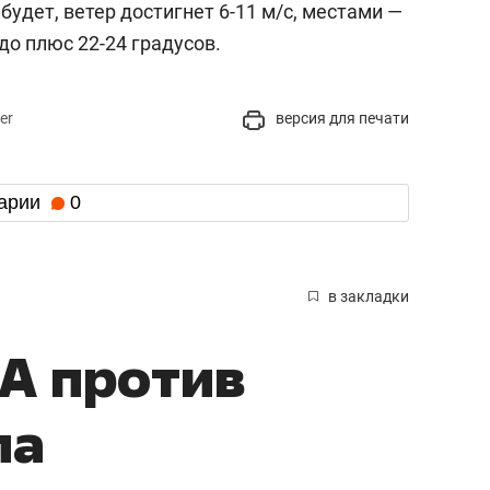
удет, ветер достигнет 6-11 м/c, местами —
 до плюс 22-24 градусов.
er
версия для печати
арии
0
в закладки
А против
ла