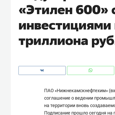
«Этилен 600» 
рынки, почему надо знать аксакал
чем интересен Оман?
инвестициями в
триллиона ру
ПАО «Нижнекамскнефтехим» (вхо
Рекомендуем
Рекоме
соглашение о ведении промышл
Оставить шум за волной: как
Психо
на территории вновь создаваемо
строят тишину в казанском
«Дире
ЖК «Заря»
когда 
Подписание прошло сегодня на 