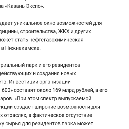
сверхнагрузку
для меня это челлендж
а «Казань Экспо».
сом»
оздает уникальное окно возможностей для
дицины, строительства, ЖКХ и других
может стать нефтегазохимическая
 в Нижнекамске.
триальный парк и его резидентов
действующих и создания новых
в. Инвестиции организации
600» составят около 169 млрд рублей, а его
таров. «При этом спектр выпускаемой
кции создает широкие возможности для
 отраслях, а фактическое отсутствие
вку сырья для резидентов парка может