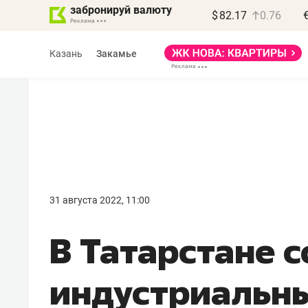
забронируй валюту
$
82.17
0.76
Казань
Закамье
Василь Мазитов
МАРТ
31 августа 2022, 11:00
«Не зная местных
В Татарстане 
правил, бизнес может
потерять минимум
индустриальн
полгода»
Как бизнесу выйти на зарубежные