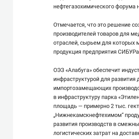
свою 
нефтегазохимического форума н
стрес
Отмечается, что это решение с
производителей товаров для ме
отраслей, сырьем для которых 
продукция предприятия СИБУРа
ОЭЗ «Алабуга» обеспечит индус
инфраструктурой для развития 
импортозамещающих производст
в инфраструктуру парка «Этилен 
площадь — примерно 2 тыс. гек
„Нижнекамскнефтехимом“ проду
развития производств в смежных
логистических затрат на доста