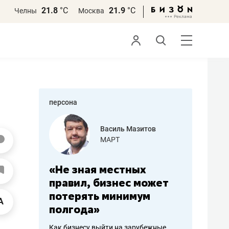
21.8
°С
21.9
°С
Челны
Москва
персона
еменова
Василь Мазитов
»
МАРТ
а: работа
«Не зная местных
«Мне лу
ечься
правил, бизнес может
не зара
вствовать
потерять минимум
чем пот
полгода»
репутац
пошиву
Как бизнесу выйти на зарубежные
Владелец от