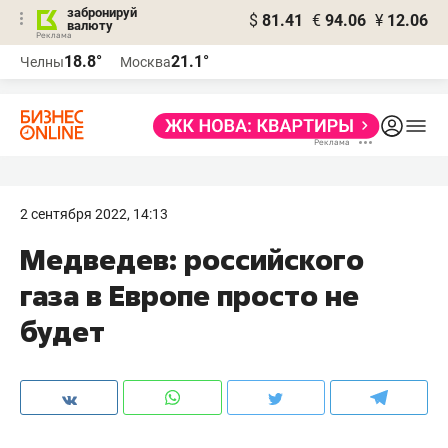
забронируй
$
81.41
€
94.06
¥
12.06
валюту
18.8°
21.1°
Челны
Москва
2 сентября 2022, 14:13
Медведев: российского
газа в Европе просто не
будет