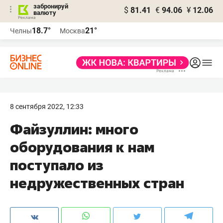
забронируй
$
81.41
€
94.06
¥
12.06
валюту
18.7°
21°
Челны
Москва
8 сентября 2022, 12:33
Файзуллин: много
оборудования к нам
поступало из
недружественных стран