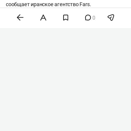
сообщает иранское агентство
Fars
.
0
Фото: «БИЗНЕС Online»
Документ, получивший название