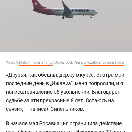
Фото: ©
Maksim Konstantinov
/Global Look Press/
www.globallookpress.com
«Друзья, как обещал, держу в курсе. Завтра мой
последний день в „Ижавиа“, меня попросили, и я
написал заявление об увольнении. Благодарен
судьбе за эти прекрасные 8 лет. Остаюсь на
связи», — написал Синельников.
В начале мая Росавиация ограничила действие
сертификата эксплуатанта «Ижавиа» до 28 июля