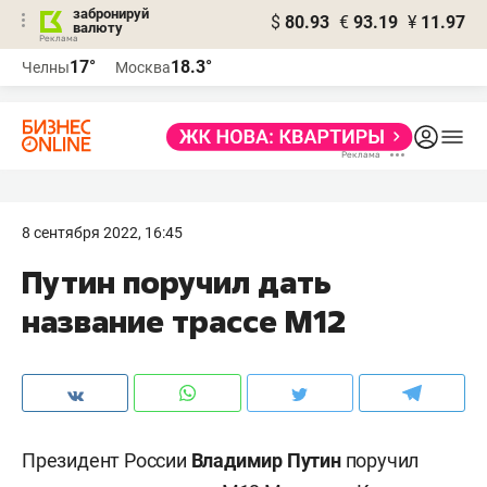
забронируй
$
80.93
€
93.19
¥
11.97
валюту
17°
18.3°
Челны
Москва
8 сентября 2022, 16:45
Путин поручил дать
название трассе М12
Президент России
Владимир Путин
поручил