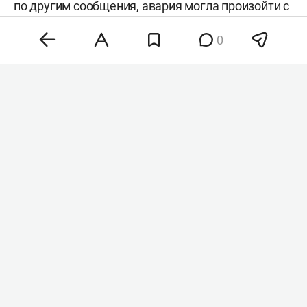
по другим сообщения, авария могла произойти с
участием водителя электровелосипеда или
0
мопеда.
Напомним, по данным на середину июля, в
Татарстане с начала года
зафиксировано
1 540
ДТП, в которых погиб 161 человек. Количество
погибших увеличилось сразу на 50, если
сравнивать с
данными
за 24 мая.
Комментарии
0
5 августа 2026, 22:33