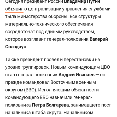
Сегодня президент России
Владимир Путин
объявил
о централизации управления службами
тыла министерства обороны. Все структуры
материально-технического обеспечения
сосредоточат под единым руководством,
которое возглавит генерал-полковник
Валерий
Солодчук
.
Также президент провел и перестановки на
уровне группировок. Новым командующим ЦВО
стал
генерал-полковник
Андрей Иванаев
— он
прежде командовал Восточным военным
округом (ВВО). Исполняющим обязанности
командующего ВВО назначили генерал-
полковника
Петра Болгарева
, занимавшего пост
начальника штаба округа. Начальником