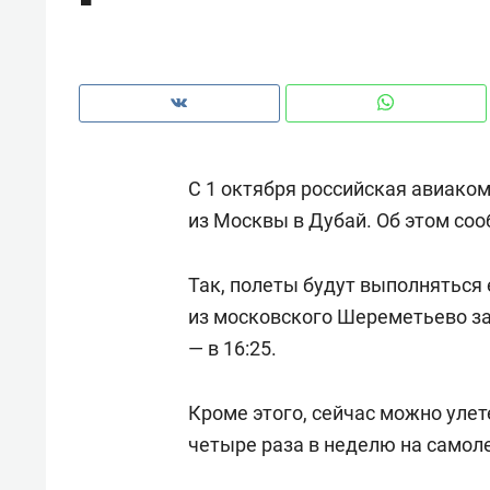
рынки, почему надо знать аксакал
чем интересен Оман?
С 1 октября российская авиако
из Москвы в Дубай. Об этом со
Так, полеты будут выполняться 
из московского Шереметьево зап
— в 16:25.
Рекомендуем
Рекоме
Кроме этого, сейчас можно улет
Оставить шум за волной: как
Психо
четыре раза в неделю на самол
строят тишину в казанском
«Дире
ЖК «Заря»
когда 