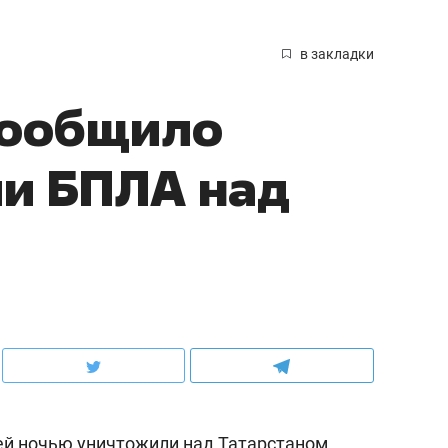
в закладки
сообщило
ии БПЛА над
й ночью уничтожили над Татарстаном