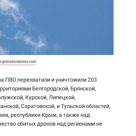
.globallookpress.com
ва ПВО перехватили и уничтожили 203
ерриториями Белгородской, Брянской,
алужской, Курской, Липецкой,
анской, Саратовской, и Тульской областей,
аев, республики Крым, а также над
чество сбитых дронов над регионами не