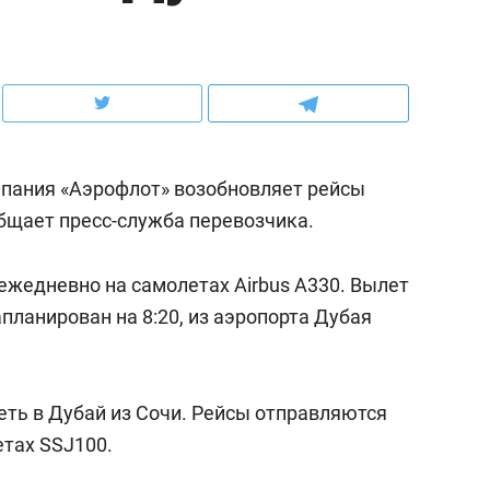
ов и
о трехкратном росте цен, дотошных
школьной формы о конт
клиентах и чудных запросах мастеров
налогах и развитии без 
мпания «Аэрофлот» возобновляет рейсы
общает пресс-служба перевозчика.
ежедневно на самолетах Airbus A330. Вылет
ланирован на 8:20, из аэропорта Дубая
ндуем
Рекомендуем
еть в Дубай из Сочи. Рейсы отправляются
терапевт «Фороса»:
Дизайнер-прораб Ната
етах SSJ100.
кторский невроз» –
Наседкина: «Ремонт вм
человек не считает
с мебелью за 2 миллион