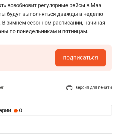
сверхнагрузку
для меня это челлендж
от» возобновит регулярные рейсы в Маэ
сом»
еты будут выполняться дважды в неделю
. В зимнем сезонном расписании, начиная
ваны по понедельникам и пятницам.
подписаться
er
версия для печати
арии
0