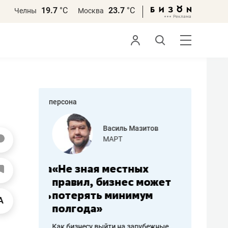
19.7
°С
23.7
°С
Челны
Москва
персона
еменова
Василь Мазитов
»
МАРТ
а: работа
«Не зная местных
«Мне лу
ечься
правил, бизнес может
не зара
вствовать
потерять минимум
чем пот
полгода»
репутац
пошиву
Как бизнесу выйти на зарубежные
Владелец от