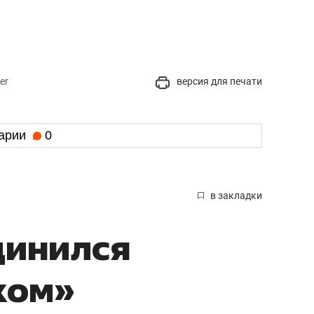
er
версия для печати
арии
0
в закладки
динился
ком»