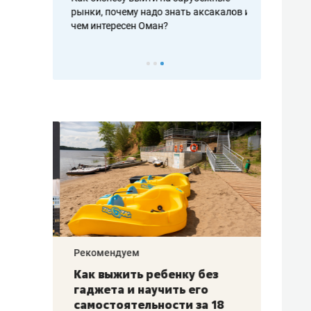
рафакте,
рынки, почему надо знать аксакалов и
о трехкратно
кредитов
чем интересен Оман?
клиентах и ч
Рекомендуем
Рекоме
лья
Как выжить ребенку без
Салих
есте
гаджета и научить его
«Если
а –
самостоятельности за 18
с мин