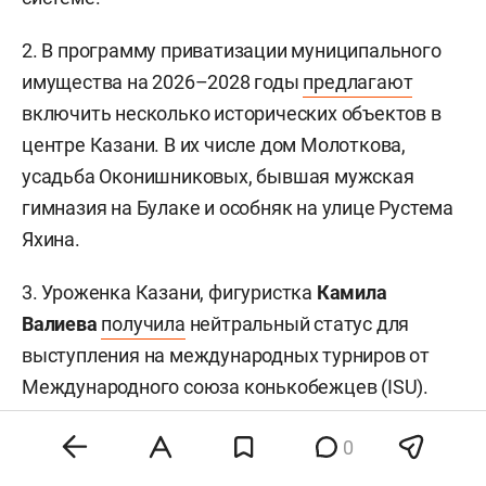
2. В программу приватизации муниципального
имущества на 2026–2028 годы
предлагают
включить несколько исторических объектов в
центре Казани. В их числе дом Молоткова,
усадьба Оконишниковых, бывшая мужская
гимназия на Булаке и особняк на улице Рустема
Яхина.
3. Уроженка Казани, фигуристка
Камила
Валиева
получила
нейтральный статус для
выступления на международных турниров от
Международного союза конькобежцев (ISU).
Такой же статус получили
Александра Игнатова
0
(Трусова)
участники Олимпиады-2026
Петр
Гуменник
.