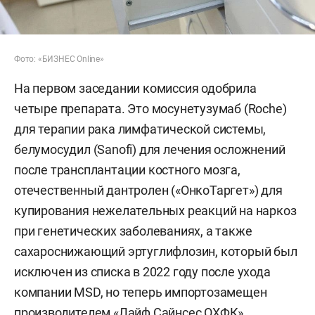
Фото: «БИЗНЕС Online»
На первом заседании комиссия одобрила
четыре препарата. Это мосунетузумаб (Roche)
для терапии рака лимфатической системы,
белумосудил (Sanofi) для лечения осложнений
после трансплантации костного мозга,
отечественный дантролен («ОнкоТаргет») для
купирования нежелательных реакций на наркоз
при генетических заболеваниях, а также
сахароснижающий эртуглифлозин, который был
исключен из списка в 2022 году после ухода
компании MSD, но теперь импортозамещен
производителем «Лайф Сайнсес ОХФК».