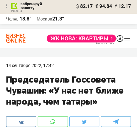
забронируй
$
82.17
€
94.84
¥
12.17
валюту
18.8°
21.3°
Челны
Москва
14 сентября 2022, 17:42
Председатель Госсовета
Чувашии: «У нас нет ближе
народа, чем татары»