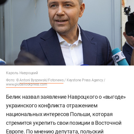
Кароль Навроцкий
Фото: ©
Antoni Byszewski/Fotonews
/ Keystone Press Agency /
www.globallookpress.com
Белик назвал заявление Навроцкого о «выгоде»
украинского конфликта отражением
национальных интересов Польши, которая
стремится укрепить свои позиции в Восточной
Европе. По мнению депутата, польский