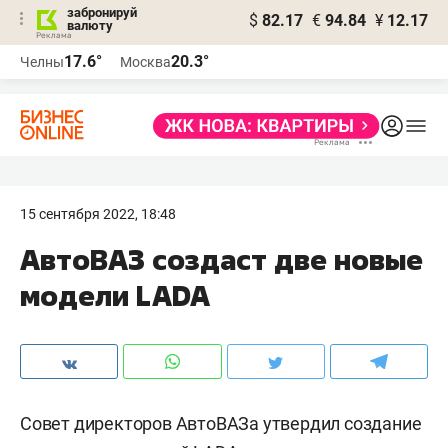
забронируй
$
82.17
€
94.84
¥
12.17
валюту
17.6°
20.3°
Челны
Москва
15 сентября 2022, 18:48
АвтоВАЗ создаст две новые
модели LADA
Совет директоров АвтоВАЗа утвердил создание