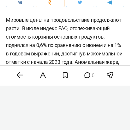
Мировые цены на продовольствие продолжают
расти. В июле индекс FAO, отслеживающий
стоимость корзины основных продуктов,
поднялся на 0,6% по сравнению с июнем и на 1%
в годовом выражении, достигнув максимальной
отметки с начала 2023 года. Аномальная жара,
нестабильность на энергетических рынках и
0
геополитическая напряженность разогнали
цены на зерно, сахар и растительные масла,
тогда как мясо и молочка подешевели. Об этом
сообщила
продовольственная и
сельскохозяйственная организация ООН (FAO).