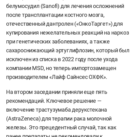
белумосудил (Sanofi) для лечения осложнений
после трансплантации костного мозга,
отечественный дантролен («ОнкоТаргет») для
купирования нежелательных реакций на наркоз
при генетических заболеваниях, а также
сахароснижающий эртуглифлозин, который был
исключен из списка в 2022 году после ухода
компании MSD, но теперь импортозамещен
производителем «Лайф Сайнсес ОХФК».
На втором заседании приняли еще пять
рекомендаций. Ключевое решение —
включение трастузумаба дерукстекана
(AstraZeneca) для терапии рака молочной
железы. Это прецедентный случай, так как
ранее препараты не рекомендовали к