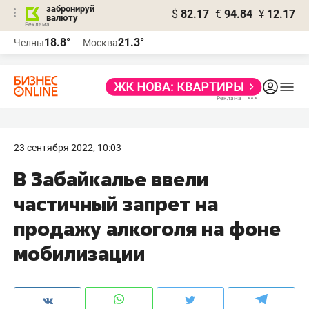
забронируй
$
82.17
€
94.84
¥
12.17
валюту
18.8°
21.3°
Челны
Москва
23 сентября 2022, 10:03
В Забайкалье ввели
частичный запрет на
продажу алкоголя на фоне
мобилизации