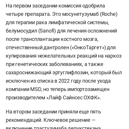
На первом заседании комиссия одобрила
четыре препарата. Это мосунетузумаб (Roche)
для терапии рака лимфатической системы,
белумосудил (Sanofi) для лечения осложнений
после трансплантации костного мозга,
отечественный дантролен («ОнкоТаргет») для
купирования нежелательных реакций на наркоз
при генетических заболеваниях, а также
сахароснижающий эртуглифлозин, который был
исключен из списка в 2022 году после ухода
компании MSD, но теперь импортозамещен
производителем «Лайф Сайнсес ОХФК».
На втором заседании приняли еще пять
рекомендаций. Ключевое решение —
включение трастузумаба дерукстекана