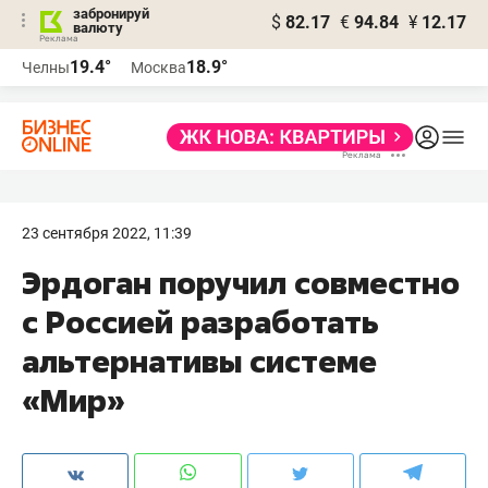
забронируй
$
82.17
€
94.84
¥
12.17
валюту
19.4°
18.9°
Челны
Москва
23 сентября 2022, 11:39
Эрдоган поручил совместно
с Россией разработать
альтернативы системе
«Мир»