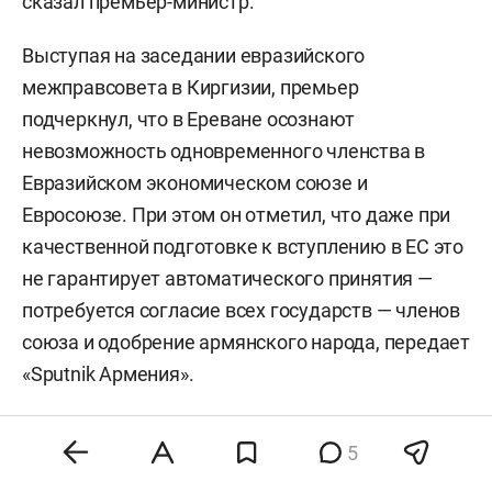
сказал премьер-министр.
Выступая на заседании евразийского
межправсовета в Киргизии, премьер
подчеркнул, что в Ереване осознают
невозможность одновременного членства в
Евразийском экономическом союзе и
Евросоюзе. При этом он отметил, что даже при
качественной подготовке к вступлению в ЕС это
не гарантирует автоматического принятия —
потребуется согласие всех государств — членов
союза и одобрение армянского народа, передает
«Sputnik Армения».
Пашинян также указал на необходимость
5
предварительной институциональной работы,
включая подачу официальной заявки и