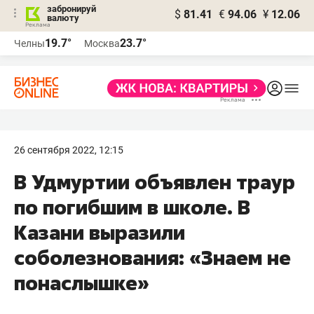
забронируй
$
81.41
€
94.06
¥
12.06
валюту
19.7°
23.7°
Челны
Москва
26 сентября 2022, 12:15
В Удмуртии объявлен траур
по погибшим в школе. В
Казани выразили
соболезнования: «Знаем не
понаслышке»