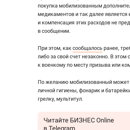
для меня это челлендж!»
дней
покупка мобилизованным дополните
медикаментов
и так далее
является 
и компенсация этих расходов не пре
в сообщении.
При этом, как
сообщалось
ранее, тре
либо за свой счет незаконно. В этом
к военкому по месту призыва или ко
По желанию мобилизованный может в
личной гигиены, фонарик и батарейк
грелку, мультитул.
Читайте БИЗНЕС Online
в Telegram