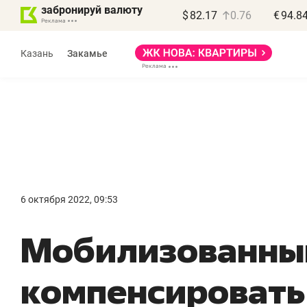
забронируй валюту
$
82.17
0.76
€
94.8
Казань
Закамье
6 октября 2022, 09:53
«
Мобилизованным
п
п
компенсировать
п
Ка