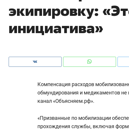
экипировку: «Эт
ры
че
инициатива»
Компенсация расходов мобилизованн
обмундирования и медикаментов не 
канал «Объясняем.рф».
Рекомендуем
Рекомендуем
Дизайнер-прораб Наталья
Как выжить
«Призванные по мобилизации обесп
Наседкина: «Ремонт вместе
гаджета и 
с мебелью за 2 миллиона –
прохождения службы, включая форм
самостояте