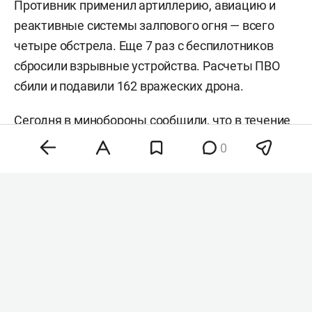
Противник применил артиллерию, авиацию и
реактивные системы залпового огня — всего
четыре обстрела. Еще 7 раз с беспилотников
сбросили взрывные устройства. Расчеты ПВО
сбили и подавили 162 вражеских дрона.
Сегодня в минобороны
сообщили
, что в течение
прошедшей ночи над 18 регионами РФ сбили 153
0
БПЛА. В Татарстане также уничтожили
беспилотники. Утром республику вновь
пытались атаковать. Как рассказали в военном
ведомстве, в небе над Башкортостаном и
Татарстаном за утро сбили 12 беспилотников.
#
#
происшествия
сво