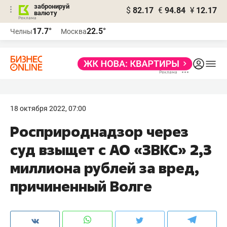
забронируй
$
82.17
€
94.84
¥
12.17
валюту
17.7°
22.5°
Челны
Москва
18 октября 2022, 07:00
Росприроднадзор через
суд взыщет с АО «ЗВКС» 2,3
миллиона рублей за вред,
причиненный Волге