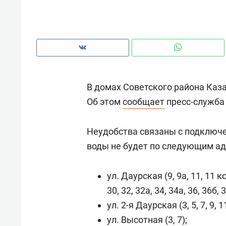
рынки, почему надо знать аксакал
чем интересен Оман?
В домах Советского района Казан
Об этом
сообщает
пресс-служба
Неудобства связаны с подключен
воды не будет по следующим ад
ул. Даурская (9, 9а, 11, 11 ко
Рекомендуем
Рекоме
30, 32, 32а, 34, 34а, 36, 36б, 3
Оставить шум за волной: как
Психо
ул. 2-я Даурская (3, 5, 7, 9, 11
строят тишину в казанском
«Дире
ул. Высотная (3, 7);
ЖК «Заря»
когда 