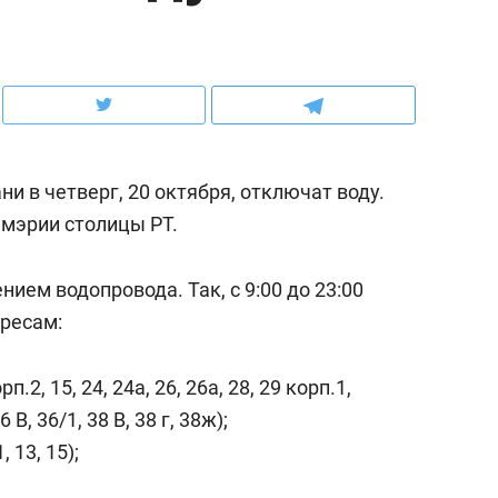
ов и
о трехкратном росте цен, дотошных
школьной формы о конт
клиентах и чудных запросах мастеров
налогах и развитии без 
и в четверг, 20 октября, отключат воду.
 мэрии столицы РТ.
ием водопровода. Так, с 9:00 до 23:00
ресам:
рп.2, 15, 24, 24а, 26, 26а, 28, 29 корп.1,
ндуем
Рекомендуем
6 В, 36/1, 38 В, 38 г, 38ж);
терапевт «Фороса»:
Дизайнер-прораб Ната
, 13, 15);
кторский невроз» –
Наседкина: «Ремонт вм
человек не считает
с мебелью за 2 миллион