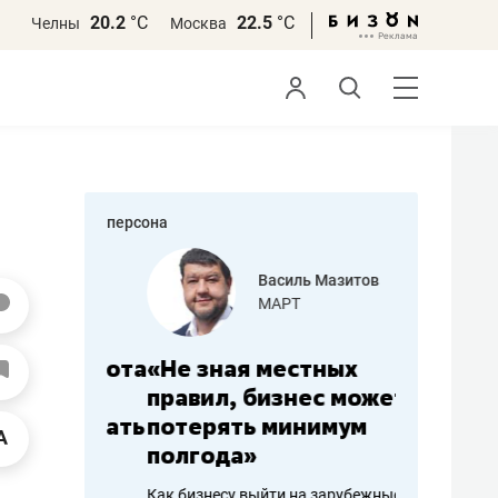
20.2
°С
22.5
°С
Челны
Москва
персона
еменова
Василь Мазитов
»
МАРТ
а: работа
«Не зная местных
«Мне лу
ечься
правил, бизнес может
не зара
вствовать
потерять минимум
чем пот
полгода»
репутац
пошиву
Как бизнесу выйти на зарубежные
Владелец от