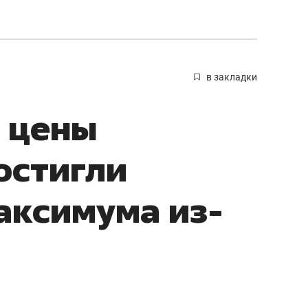
в закладки
 цены
остигли
аксимума из-