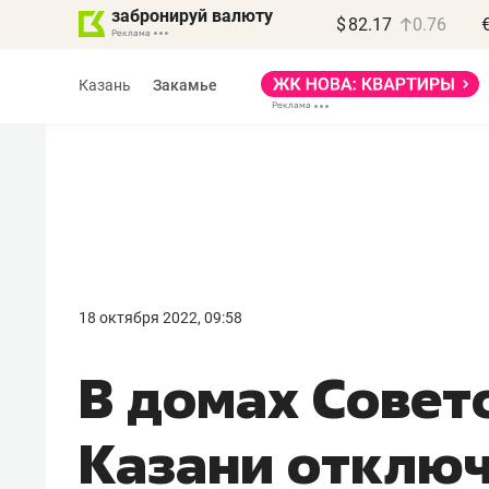
забронируй валюту
$
82.17
0.76
Казань
Закамье
Василь Мазитов
МАРТ
18 октября 2022, 09:58
«Не зная местных
В домах Совет
правил, бизнес может
потерять минимум
Казани отключ
полгода»
Как бизнесу выйти на зарубежные