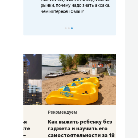
рафакте,
рынки, почему надо знать аксакалов и
о трехкратно
кредитов
чем интересен Оман?
клиентах и ч
Рекомендуем
Рекоме
лья
Как выжить ребенку без
Салих
есте
гаджета и научить его
«Если
а –
самостоятельности за 18
с мин