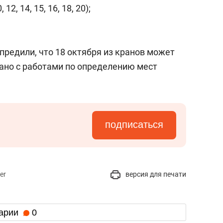
сверхнагрузку
для меня это челлендж
, 12, 14, 15, 16, 18, 20);
сом»
предили, что 18 октября из кранов может
зано с работами по определению мест
подписаться
er
версия для печати
арии
0