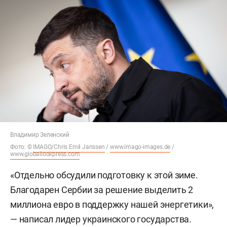
Владимир Зеленский
Фото: ©
IMAGO/Chris Emil Janssen
/
www.imago-images.de
/
www.globallookpress.com
«Отдельно обсудили подготовку к этой зиме.
Благодарен Сербии за решение выделить 2
миллиона евро в поддержку нашей энергетики»,
— написал лидер украинского государства.