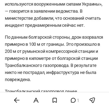
используются вооруженными силами Украины»,
— говорится в заявлении ведомства. В
министерстве добавили, что оснований считать
инцидент преднамеренным сейчас нет.
По данным болгарской стороны, дрон взорвался
примерно в 100 м от границы. Это произошло в
200 м от румынской компрессорной станции и
примерно в километре от болгарской станции
Трансбалканского газопровода. В результате
никто не пострадал, инфраструктура не была
повреждена.
Трансбалканский газопровод ранее
использовался для транспортировки
1
российского газа на Балканы. Беспилотник упал