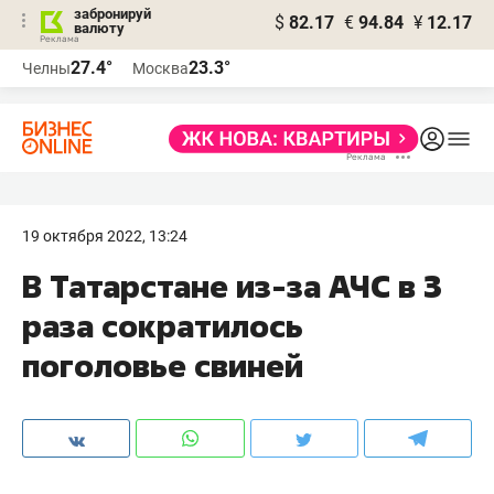
забронируй
$
82.17
€
94.84
¥
12.17
валюту
27.4°
23.3°
Челны
Москва
19 октября 2022, 13:24
В Татарстане из-за АЧС в 3
раза сократилось
поголовье свиней