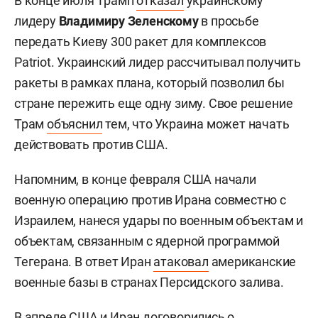
В конце июля Трамп
отказал
украинскому
лидеру
Владимиру Зеленскому
в просьбе
передать Киеву 300 ракет для комплексов
Patriot. Украинский лидер рассчитывал получить
ракеты в рамках плана, который позволил бы
стране пережить еще одну зиму. Свое решение
Трам
объяснил
тем, что Украина может начать
действовать против США.
Напомним, в конце февраля США начали
военную операцию против Ирана совместно с
Израилем, нанеся удары по военным объектам и
объектам, связанным с ядерной программой
Тегерана. В ответ Иран
атаковал
американские
военные базы в странах Персидского залива.
В апреле США и Иран
договорились
о