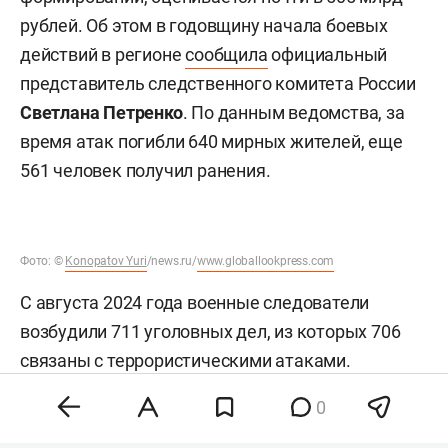
рублей. Об этом в годовщину начала боевых
действий в регионе
сообщила
официальный
представитель следственного комитета России
Светлана Петренко
. По данным ведомства, за
время атак погибли 640 мирных жителей, еще
561 человек получил ранения.
Фото:
©
Konopatov Yuri
/news.ru/
www.globallookpress.com
С августа 2024 года военные следователи
возбудили 711 уголовных дел, из которых 706
связаны с террористическими атаками.
Следствие задокументировало преступления в
0
Судже, Курске и десятках населенных пунктов
приграничья, которые оказались в зоне боевых