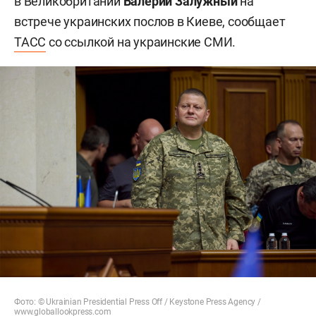
в Великобритании
Валерий Залужный
на
встрече украинских послов в Киеве, сообщает
ТАСС
со ссылкой на украинские СМИ.
Фото: © Ukrainian Presidential Press Off / Keystone Press Agency /
www.globallookpress.com