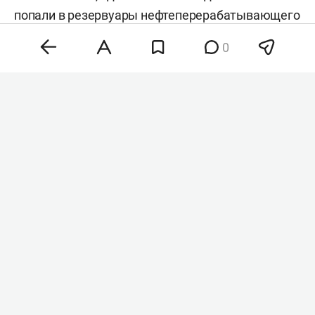
попали в резервуары нефтеперерабатывающего
завода, где начался пожар. Об этом
сообщил
0
губернатор региона
Михаил Евраев
. По его
словам, спецслужбы ликвидируют возгорание
на территории предприятия.