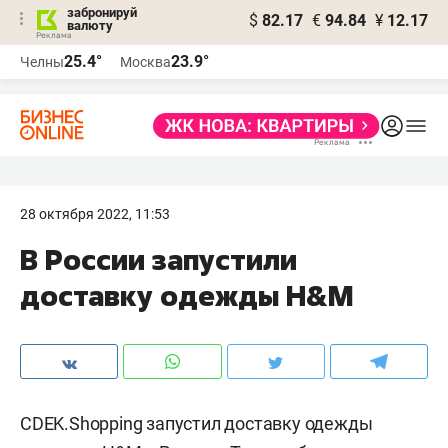
забронируй
$
82.17
€
94.84
¥
12.17
валюту
25.4°
23.9°
Челны
Москва
28 октября 2022, 11:53
В России запустили
доставку одежды H&M
CDEK.Shopping запустил доставку одежды