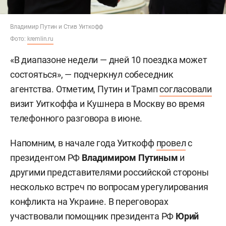
Владимир Путин и Стив Уиткофф
Фото:
kremlin.ru
«В диапазоне недели — дней 10 поездка может
состояться», — подчеркнул собеседник
агентства. Отметим, Путин и Трамп
согласовали
визит Уиткоффа и Кушнера в Москву во время
телефонного разговора в июне.
Напомним, в начале года Уиткофф
провел
с
президентом РФ
Владимиром Путиным
и
другими представителями российской стороны
несколько встреч по вопросам урегулирования
конфликта на Украине. В переговорах
участвовали помощник президента РФ
Юрий