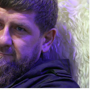
сверхнагрузку
для меня это челлендж
сом»