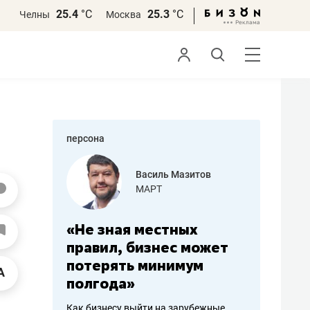
25.4
°С
25.3
°С
Челны
Москва
персона
еменова
Василь Мазитов
»
МАРТ
а: работа
«Не зная местных
«Мне лу
ечься
правил, бизнес может
не зара
вствовать
потерять минимум
чем пот
полгода»
репутац
пошиву
Как бизнесу выйти на зарубежные
Владелец от