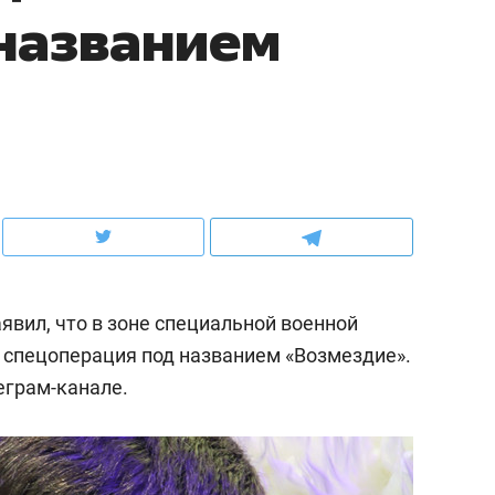
названием
ов и
о трехкратном росте цен, дотошных
школьной формы о конт
клиентах и чудных запросах мастеров
налогах и развитии без 
явил, что в зоне специальной военной
 спецоперация под названием «Возмездие».
еграм-канале.
ндуем
Рекомендуем
терапевт «Фороса»:
Дизайнер-прораб Ната
кторский невроз» –
Наседкина: «Ремонт вм
человек не считает
с мебелью за 2 миллион