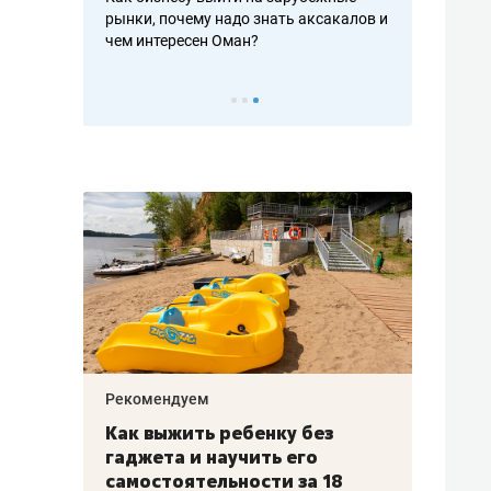
рафакте,
рынки, почему надо знать аксакалов и
о трехкратно
кредитов
чем интересен Оман?
клиентах и ч
Рекомендуем
Рекоме
лья
Как выжить ребенку без
Салих
есте
гаджета и научить его
«Если
а –
самостоятельности за 18
с мин