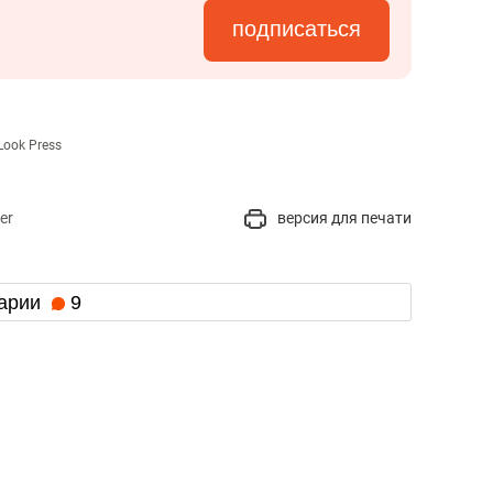
подписаться
Look Press
er
версия для печати
арии
9