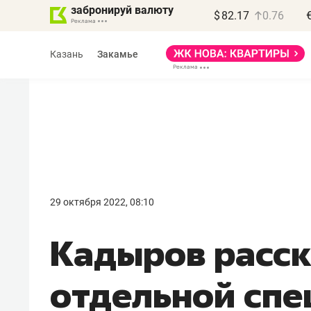
забронируй валюту
$
82.17
0.76
Казань
Закамье
Василь Мазитов
МАРТ
29 октября 2022, 08:10
«Не зная местных
Кадыров расск
правил, бизнес может
потерять минимум
отдельной спе
полгода»
Как бизнесу выйти на зарубежные