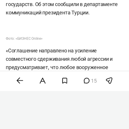
государств. Об этом сообщили в департаменте
коммуникаций президента Турции.
Фото: «БИЗНЕС Online»
«Соглашение направлено на усиление
совместного сдерживания любой агрессии и
предусматривает, что любое вооруженное
нападение на одну из трех стран является
15
нападением на всех. Соглашение также
предусматривает развитие оборонного
сотрудничества между тремя государствами во
всех аспектах», — говорится в документе.
Соглашение подписали наследный принц