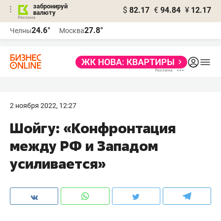
забронируй
$
82.17
€
94.84
¥
12.17
валюту
24.6°
27.8°
Челны
Москва
2 ноября 2022, 12:27
Шойгу: «Конфронтация
между РФ и Западом
усиливается»