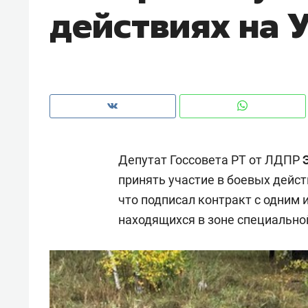
действиях на 
рынки, почему надо знать аксакал
чем интересен Оман?
Депутат Госсовета РТ от ЛДПР
принять участие в боевых дейс
что подписал контракт с одним 
находящихся в зоне специально
Рекомендуем
Рекоме
Оставить шум за волной: как
Психо
строят тишину в казанском
«Дире
ЖК «Заря»
когда 