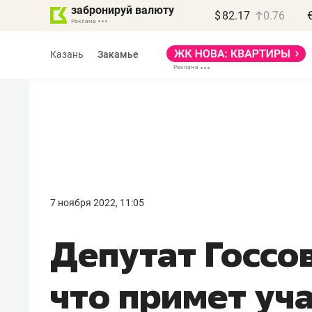
забронируй валюту
$
82.17
0.76
Казань
Закамье
Василь Мазитов
МАРТ
7 ноября 2022, 11:05
«Не зная местных
​Депутат Госсо
правил, бизнес может
потерять минимум
что примет уч
полгода»
Как бизнесу выйти на зарубежные