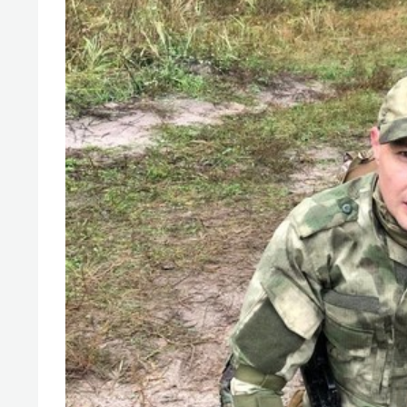
свою 
стрес