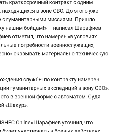
ать краткосрочный контракт с одним
 находящихся в зоне СВО. До этого уже
е с гуманитарными миссиями. Пришло
ку нашим бойцам!» — написал Шарафиев
иев отметил, что намерен «в условиях
альные потребности военнослужащих,
ресно» оказывать материально-техническую
охождения службы по контракту намерен
ации гуманитарных экспедиций в зону СВО».
то в военной форме с автоматом. Судя
ой «Шакур».
ИЗНЕС Online» Шарафиев уточнил, что
и будет участвовать в боевых действиях