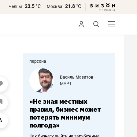
23.5
°С
21.8
°С
Челны
Москва
персона
еменова
Василь Мазитов
»
МАРТ
а: работа
«Не зная местных
«Мне лу
ечься
правил, бизнес может
не зара
вствовать
потерять минимум
чем пот
полгода»
репутац
пошиву
Как бизнесу выйти на зарубежные
Владелец от