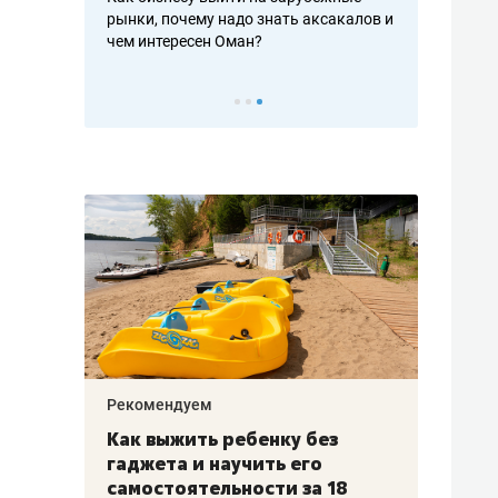
рафакте,
рынки, почему надо знать аксакалов и
о трехкратно
кредитов
чем интересен Оман?
клиентах и ч
Рекомендуем
Рекоме
лья
Как выжить ребенку без
Салих
есте
гаджета и научить его
«Если
а –
самостоятельности за 18
с мин