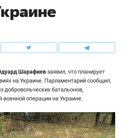
Украине
ов и
о трехкратном росте цен, дотошных
школьной формы о конт
клиентах и чудных запросах мастеров
налогах и развитии без 
Эдуард Шарафиев
заявил, что планирует
твиях на Украине. Парламентарий сообщил,
из добровольческих батальонов,
й военной операции на Украине.
ндуем
Рекомендуем
терапевт «Фороса»:
Дизайнер-прораб Ната
кторский невроз» –
Наседкина: «Ремонт вм
человек не считает
с мебелью за 2 миллион