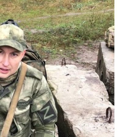
сверхнагрузку
для меня это челлендж
сом»