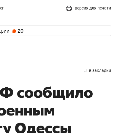
er
версия для печати
арии
20
в закладки
Ф сообщило
военным
ту Одессы