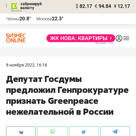
забронируй
$
82.17
€
94.84
¥
12.17
валюту
20.8°
22.3°
Челны
Москва
8 ноября 2022, 16:18
Депутат Госдумы
предложил Генпрокуратуре
признать Greenpeace
нежелательной в России