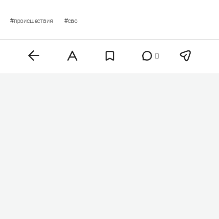
#
#
происшествия
сво
0
Комментарии
0
9 августа 2026, 09:40
Минобороны: Над
Башкортостаном
и Татарстаном утром сбили
12 БПЛА