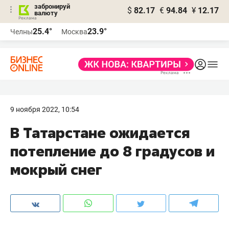
забронируй
$
82.17
€
94.84
¥
12.17
валюту
25.4°
23.9°
Челны
Москва
9 ноября 2022, 10:54
В Татарстане ожидается
потепление до 8 градусов и
мокрый снег