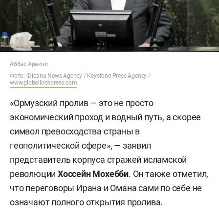
Аббас Аракчи
Фото: © Icana News Agency /
Keystone Press Agency /
www.globallookpress.com
«Ормузский пролив — это не просто
экономический проход и водный путь, а скорее
символ превосходства страны в
геополитической сфере», — заявил
представитель корпуса стражей исламской
революции
Хоссейн Мохебби
. Он также отметил,
что переговоры Ирана и Омана сами по себе не
означают полного открытия пролива.