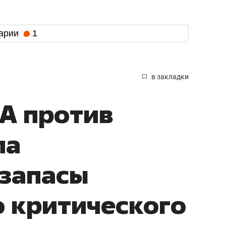
арии
1
в закладки
А против
ла
 запасы
 критического