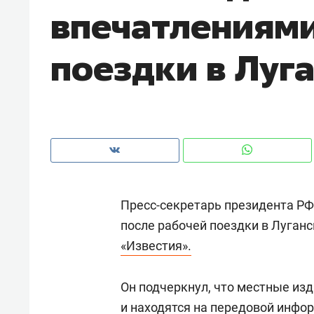
впечатлениями
поездки в Луг
Пресс-секретарь президента Р
после рабочей поездки в Луганс
«Известия».
Рекомендуем
Рекоме
а»:
Дизайнер-прораб Наталья
Как в
Он подчеркнул, что местные изд
 –
Наседкина: «Ремонт вместе
гаджет
ет
с мебелью за 2 миллиона –
и находятся на передовой инфо
самос