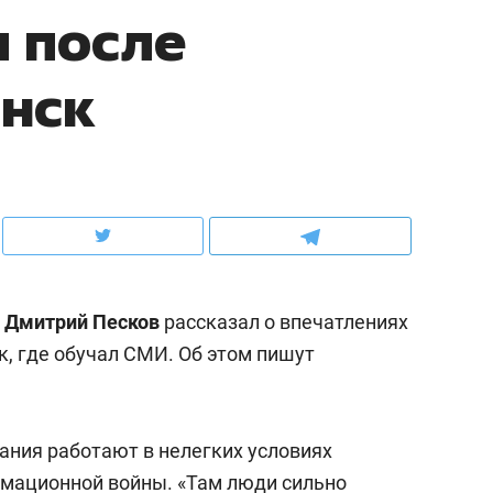
 после
рынки, почему надо знать аксакалов и
о трехкратном росте це
чем интересен Оман?
клиентах и чудных запр
анск
Ф
Дмитрий Песков
рассказал о впечатлениях
к, где обучал СМИ. Об этом пишут
ндуем
Рекомендуем
ыжить ребенку без
Салих хазрат Ибрагимо
ания работают в нелегких условиях
а и научить его
«Если меня не услышат
рмационной войны. «Там люди сильно
тоятельности за 18
с минбара – буду обра