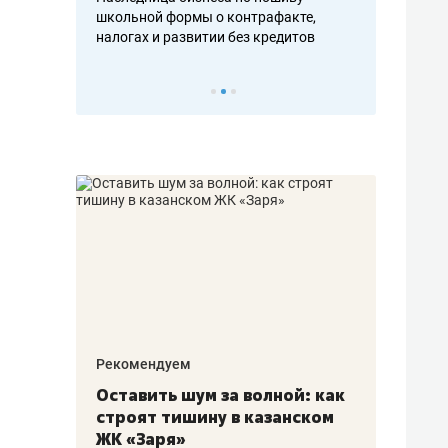
н, дотошных
школьной формы о контрафакте,
рынки, почем
осах мастеров
налогах и развитии без кредитов
чем интересе
Рекомендуем
Рекоме
в:
Оставить шум за волной: как
Психо
строят тишину в казанском
«Дире
щаться
ЖК «Заря»
когда