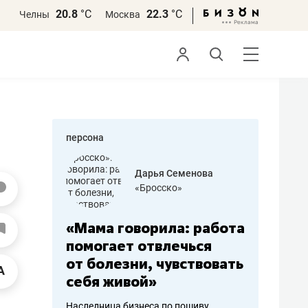
20.8
°С
22.3
°С
Челны
Москва
персона
бодец
Дарья Семенова
 решения»
«Бросско»
«Мама говорила: работа
«Не зна
вообще,
помогает отвлечься
правил,
от болезни, чувствовать
потерят
себя живой»
полгода
ирмы
Наследница бизнеса по пошиву
Как бизнесу 