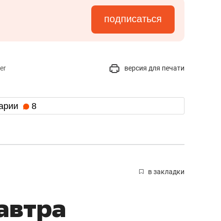
подписаться
er
версия для печати
арии
8
в закладки
автра