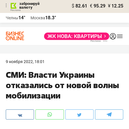
забронируй
$
82.61
€
95.29
¥
12.25
валюту
14°
18.3°
Челны
Москва
9 ноября 2022, 18:01
СМИ: Власти Украины
отказались от новой волны
мобилизации