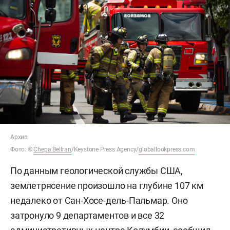
Архив
Фото: ©
Chepa Beltran
/Keystone Press Agency/
globallookpress.com
По данным геологической службы США,
землетрясение произошло на глубине 107 км
недалеко от Сан-Хосе-дель-Пальмар. Оно
затронуло 9 департаментов и все 32