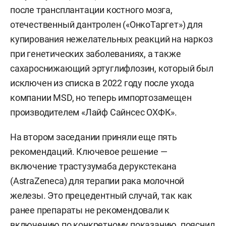
после трансплантации костного мозга,
отечественный дантролен («ОнкоТаргет») для
купирования нежелательных реакций на наркоз
при генетических заболеваниях, а также
сахароснижающий эртуглифлозин, который был
исключен из списка в 2022 году после ухода
компании MSD, но теперь импортозамещен
производителем «Лайф Сайнсес ОХФК».
На втором заседании приняли еще пять
рекомендаций. Ключевое решение —
включение трастузумаба дерукстекана
(AstraZeneca) для терапии рака молочной
железы. Это прецедентный случай, так как
ранее препараты не рекомендовали к
включению по конкретному показанию, пояснил