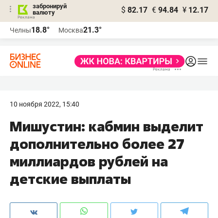
забронируй
$
82.17
€
94.84
¥
12.17
валюту
18.8°
21.3°
Челны
Москва
10 ноября 2022, 15:40
Мишустин: кабмин выделит
дополнительно более 27
миллиардов рублей на
детские выплаты