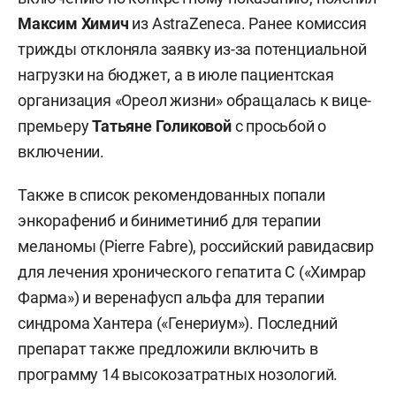
Максим Химич
из AstraZeneca. Ранее комиссия
трижды отклоняла заявку из-за потенциальной
нагрузки на бюджет, а в июле пациентская
организация «Ореол жизни» обращалась к вице-
премьеру
Татьяне Голиковой
с просьбой о
включении.
Также в список рекомендованных попали
энкорафениб и биниметиниб для терапии
меланомы (Pierre Fabre), российский равидасвир
для лечения хронического гепатита С («Химрар
Фарма») и веренафусп альфа для терапии
синдрома Хантера («Генериум»). Последний
препарат также предложили включить в
программу 14 высокозатратных нозологий.