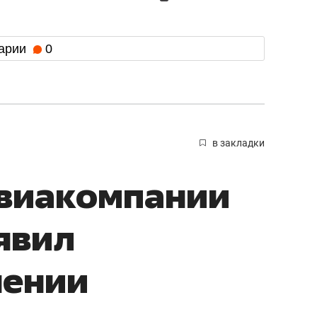
арии
0
в закладки
авиакомпании
явил
нении