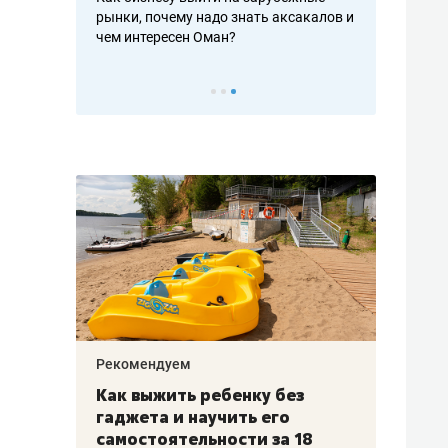
рафакте,
рынки, почему надо знать аксакалов и
о трехкратно
кредитов
чем интересен Оман?
клиентах и ч
Рекомендуем
Рекоме
лья
Как выжить ребенку без
Салих
есте
гаджета и научить его
«Если
а –
самостоятельности за 18
с мин