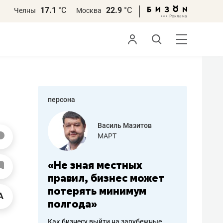
17.1
°С
22.9
°С
Челны
Москва
персона
еменова
Василь Мазитов
»
МАРТ
а: работа
«Не зная местных
«Мне лу
ечься
правил, бизнес может
не зара
вствовать
потерять минимум
чем пот
полгода»
репутац
пошиву
Как бизнесу выйти на зарубежные
Владелец от