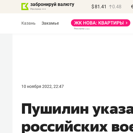
забронируй валюту
$
81.41
0.48
Казань
Закамье
Василь Мазитов
МАРТ
10 ноября 2022, 22:47
«Не зная местных
Пушилин указа
правил, бизнес может
потерять минимум
российских во
полгода»
Как бизнесу выйти на зарубежные