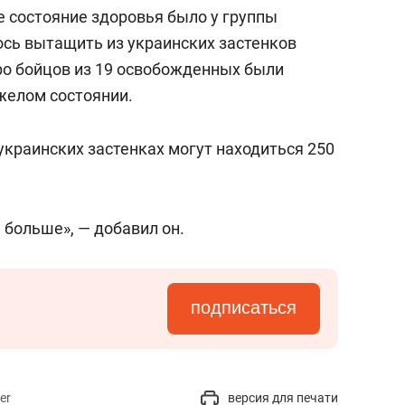
сверхнагрузку
для меня это челлендж
е состояние здоровья было у группы
сом»
сь вытащить из украинских застенков
еро бойцов из 19 освобожденных были
желом состоянии.
украинских застенках могут находиться 250
 больше», — добавил он.
подписаться
er
версия для печати