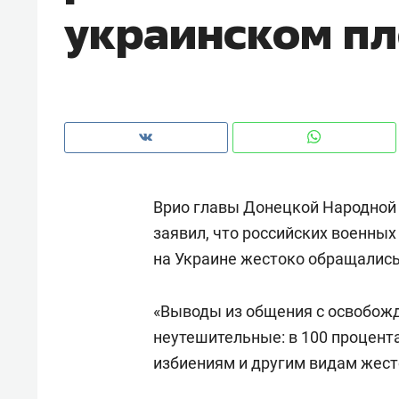
украинском пл
рынки, почему надо знать аксакал
чем интересен Оман?
Врио главы Донецкой Народной
заявил, что российских военных
на Украине жестоко обращались
«Выводы из общения с освобож
Рекомендуем
Рекоме
неутешительные: в 100 процент
Падел, фитнес, танцы и даже
Психо
избиениям и другим видам жест
ниндзя-зал: как ТРЦ «Франт»
«Дире
стал Меккой для любителей
когда 