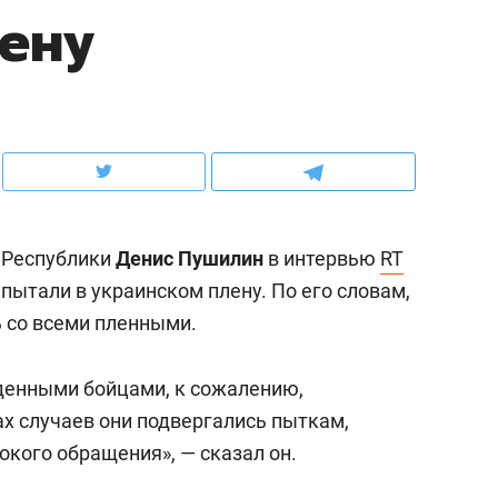
ену
ов и
о трехкратном росте цен, дотошных
школьной формы о конт
клиентах и чудных запросах мастеров
налогах и развитии без 
 Республики
Денис Пушилин
в интервью
RT
 пытали в украинском плену. По его словам,
 со всеми пленными.
денными бойцами, к сожалению,
ндуем
Рекомендуем
ах случаев они подвергались пыткам,
терапевт «Фороса»:
Дизайнер-прораб Ната
окого обращения», — сказал он.
кторский невроз» –
Наседкина: «Ремонт вм
человек не считает
с мебелью за 2 миллион