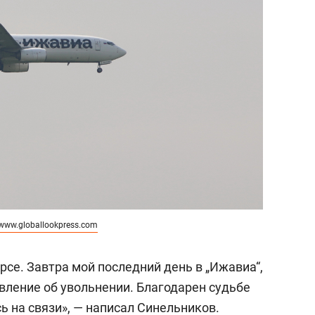
www.globallookpress.com
урсе. Завтра мой последний день в „Ижавиа“,
явление об увольнении. Благодарен судьбе
сь на связи», — написал Синельников.