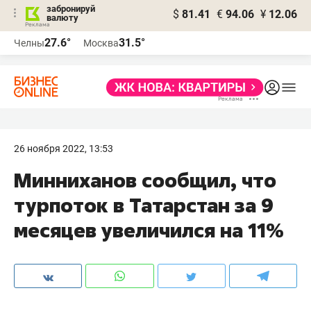
забронируй
$
81.41
€
94.06
¥
12.06
валюту
27.6°
31.5°
Челны
Москва
26 ноября 2022, 13:53
Минниханов сообщил, что
турпоток в Татарстан за 9
месяцев увеличился на 11%