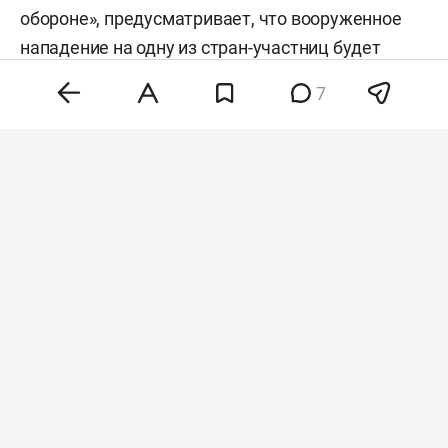
обороне», предусматривает, что вооруженное
нападение на одну из стран-участниц будет
расцениваться как агрессия против всех трех
7
государств. Об этом сообщили в департаменте
коммуникаций президента Турции.