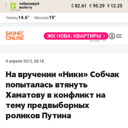
забронируй
$
82.61
€
95.29
¥
12.25
валюту
14.6°
19°
Челны
Москва
9 апреля 2012, 08:18
На вручении «Ники» Собчак
попыталась втянуть
Хаматову в конфликт на
тему предвыборных
роликов Путина