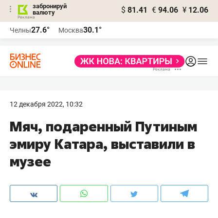
забронируй
$
81.41
€
94.06
¥
12.06
валюту
27.6°
30.1°
Челны
Москва
12 декабря 2022, 10:32
Мяч, подаренный Путиным
эмиру Катара, выставили в
музее