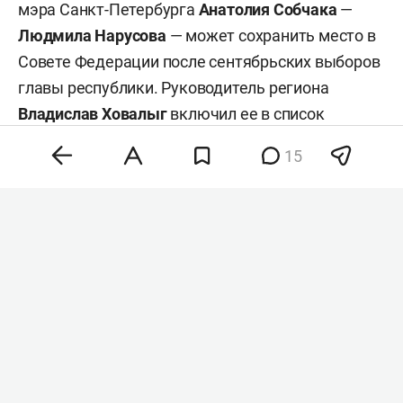
мэра Санкт-Петербурга
Анатолия Собчака
—
Людмила Нарусова
— может сохранить место в
Совете Федерации после сентябрьских выборов
главы республики. Руководитель региона
Владислав Ховалыг
включил ее в список
кандидатов в сенаторы при подаче документов
15
в избирком для участия в выборах, сообщил
ТАСС
со ссылкой на республиканскую
избирательную комиссию.