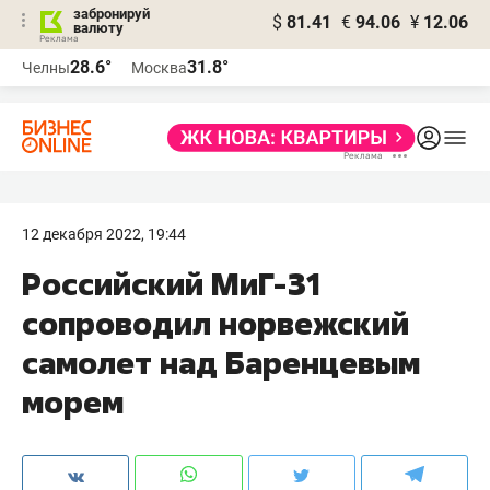
забронируй
$
81.41
€
94.06
¥
12.06
валюту
28.6°
31.8°
Челны
Москва
12 декабря 2022, 19:44
Российский МиГ-31
сопроводил норвежский
самолет над Баренцевым
морем