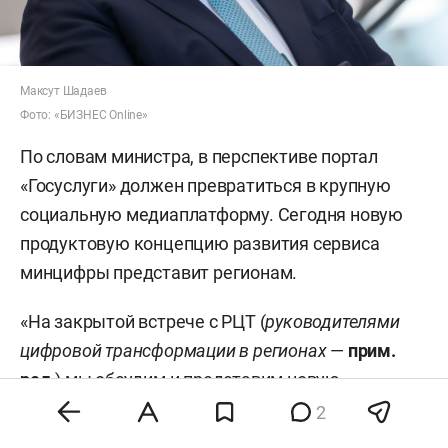
Максут Шадаев
Фото: «БИЗНЕС Online»
По словам министра, в перспективе портал
«Госуслуги» должен превратиться в крупную
социальную медиаплатформу. Сегодня новую
продуктовую концепцию развития сервиса
минцифры представит регионам.
«На закрытой встрече с РЦТ (
руководителями
цифровой трансформации в регионах
—
прим.
ред.
) мы обсудим и представим новую
продуктовую концепцию „Госуслуг“. Еще
2
публично мы не готовы ее выносить, но с